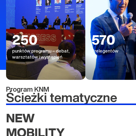
250
570
punktów programu – debat,
Prelegentów
warsztatów i wystąpień
Program KNM
Ścieżki tematyczne
NEW
MOBILITY