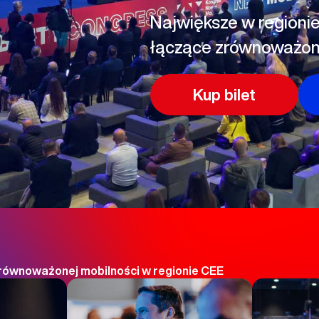
Największe w regioni
łączące zrównoważony
Kup bilet
zrównoważonej mobilności w regionie CEE