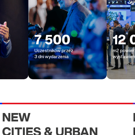
7 500
12 
Uczestników przez
m2 powier
3 dni wydarzenia
wystawien
NEW
CITIES & URBAN