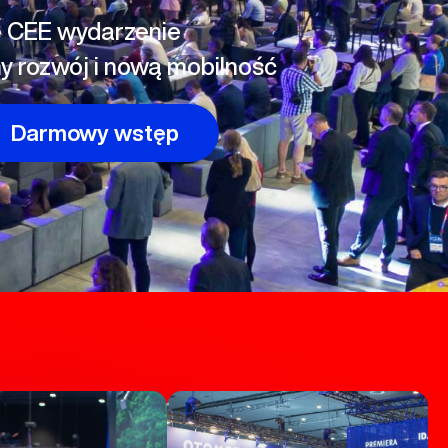
e CEE wydarzenie
 rozwój i nową mobilność
Darmowy wstęp