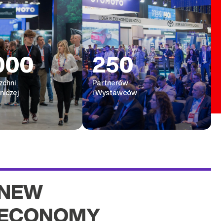
000
250
zchni
Partnerów
niczej
i Wystawców
NEW
ECONOMY