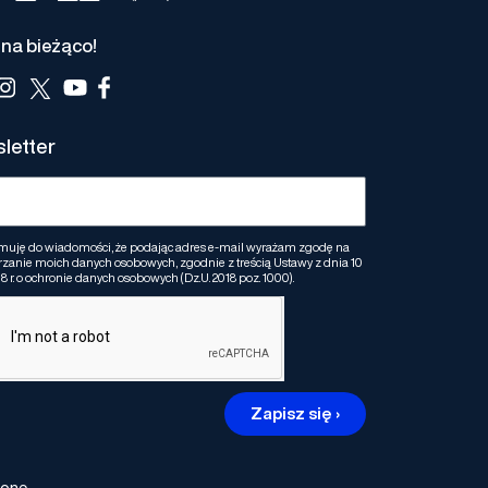
na bieżąco!
letter
muję do wiadomości, że podając adres e-mail wyrażam zgodę na
zanie moich danych osobowych, zgodnie z treścią Ustawy z dnia 10
8 r. o ochronie danych osobowych (Dz.U. 2018 poz. 1000).
Zapisz się ›
żone