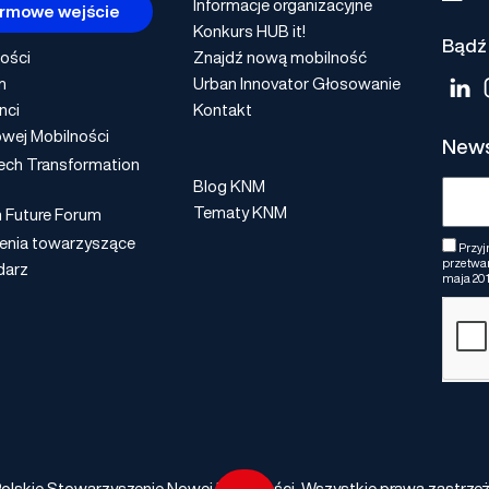
Informacje organizacyjne
rmowe wejście
Konkurs HUB it!
Bądź 
ości
Znajdź nową mobilność
m
Urban Innovator Głosowanie
nci
Kontakt
wej Mobilności
News
ech Transformation
Blog KNM
Tematy KNM
n Future Forum
enia towarzyszące
Przyj
przetwar
darz
maja 201
olskie Stowarzyszenie Nowej Mobilności. Wszystkie prawa zastrze