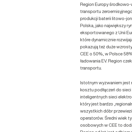
Region Europy środkowo-ws
transportu zeroemisyjnego 
produkcji baterii litowo-j
Polska, jako największy r
eksportowanego z Unii Euro
które dynamicznie rozwija
pokazują też duże wzrosty e
CEE o 50%, w Polsce 58%.
ładowania EV. Region cze
transportu.
Istotnym wyzwaniem jest 
kosztu podłączeń do sieci 
inteligentnych sieci elek
który jest bardzo „region
wszystkich dóbr przewiezi
operatorów. Średni wiek ty
osobowych w CEE to dodatk