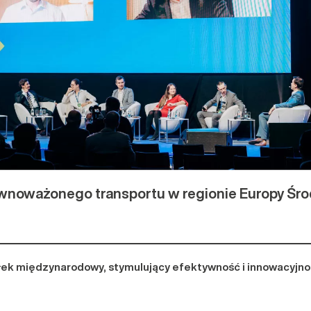
ównoważonego transportu w regionie Europy Śr
łek międzynarodowy, stymulujący efektywność i innowacyjn