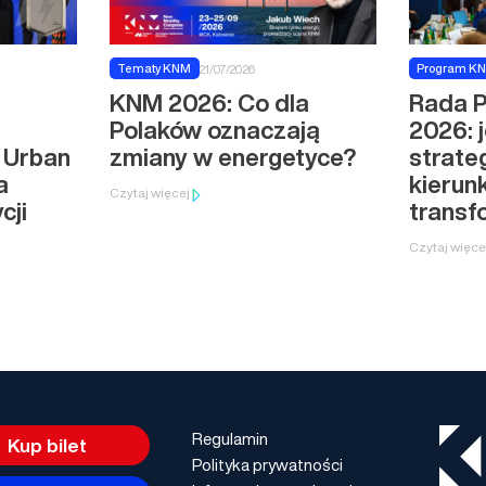
Tematy KNM
Program K
21/07/2026
KNM 2026: Co dla
Rada 
Polaków oznaczają
2026: 
 Urban
zmiany w energetyce?
strate
a
kierun
Czytaj więcej
cji
transf
Czytaj więce
Regulamin
Kup bilet
Polityka prywatności