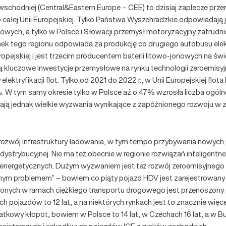
chodniej (Central&Eastern Europe – CEE) to dzisiaj zaplecze prz
całej Unii Europejskiej. Tylko Państwa Wyszehradzkie odpowiadają j
onowych, a tylko w Polsce i Słowacji przemysł motoryzacyjny zatrudni
ynek tego regionu odpowiada za produkcję co drugiego autobusu el
pejskiej i jest trzecim producentem baterii litowo-jonowych na świe
ją kluczowe inwestycje przemysłowe na rynku technologii zeroemis
lektryfikacji flot. Tylko od 2021 do 2022 r., w Unii Europejskiej fl
 W tym samy okresie tylko w Polsce aż o 47% wzrosła liczba ogóln
kają jednak wielkie wyzwania wynikające z zapóźnionego rozwoju 
rozwój infrastruktury ładowania, w tym tempo przybywania nowych
dystrybucyjnej. Nie ma też obecnie w regionie rozwiązań inteligentn
troenergetycznych. Dużym wyzwaniem jest też rozwój zeroemisyjnego 
alnym problemem” – bowiem co piąty pojazd HDV jest zarejestrowan
onych w ramach ciężkiego transportu drogowego jest przenoszony 
ch pojazdów to 12 lat, a na niektórych rynkach jest to znacznie więc
owy kłopot, bowiem w Polsce to 14 lat, w Czechach 16 lat, a w Buł