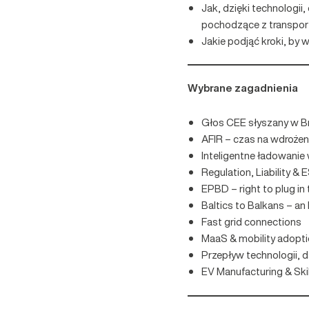
Jak, dzięki technolog
pochodzące z transport
Jakie podjąć kroki, by
Wybrane zagadnienia
Głos CEE słyszany w Br
AFIR – czas na wdrożen
Inteligentne ładowanie 
Regulation, Liability &
EPBD – right to plug in
Baltics to Balkans – an 
Fast grid connections
MaaS & mobility adopt
Przepływ technologii, d
EV Manufacturing & Skil