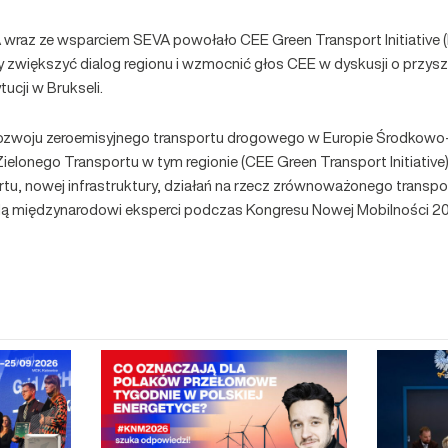
raz ze wsparciem SEVA powołało CEE Green Transport Initiative (I
 zwiększyć dialog regionu i wzmocnić głos CEE w dyskusji o przyszło
ucji w Brukseli.
rozwoju zeroemisyjnego transportu drogowego w Europie Środkowo
Zielonego Transportu w tym regionie (CEE Green Transport Initiative)
, nowej infrastruktury, działań na rzecz zrównoważonego transpor
ą międzynarodowi eksperci podczas Kongresu Nowej Mobilności 2