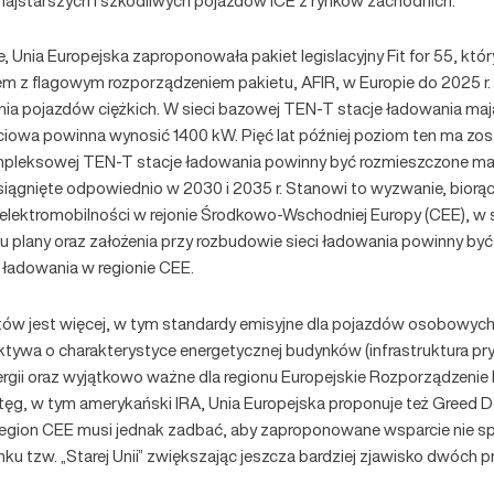
ą najstarszych i szkodliwych pojazdów ICE z rynków zachodnich.
 Unia Europejska zaproponowała pakiet legislacyjny Fit for 55, któ
em z flagowym rozporządzeniem pakietu, AFIR, w Europie do 2025 r
a pojazdów ciężkich. W sieci bazowej TEN-T stacje ładowania mają
ciowa powinna wynosić 1400 kW. Pięć lat później poziom ten ma zo
mpleksowej TEN-T stacje ładowania powinny być rozmieszczone ma
iągnięte odpowiednio w 2030 i 2035 r. Stanowi to wyzwanie, biorą
elektromobilności w rejonie Środkowo-Wschodniej Europy (CEE), w
u plany oraz założenia przy rozbudowie sieci ładowania powinny być
 ładowania w regionie CEE.
tów jest więcej, w tym standardy emisyjne dla pojazdów osobowych
ektywa o charakterystyce energetycznej budynków (infrastruktura pr
rgii oraz wyjątkowo ważne dla regionu Europejskie Rozporządzenie
tęg, w tym amerykański IRA, Unia Europejska proponuje też Greed Dea
 Region CEE musi jednak zadbać, aby zaproponowane wsparcie nie 
nku tzw. „Starej Unii” zwiększając jeszcza bardziej zjawisko dwóch 