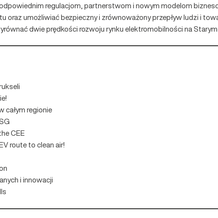
ii, odpowiednim regulacjom, partnerstwom i nowym modelom biznes
u oraz umożliwiać bezpieczny i zrównoważony przepływ ludzi i tow
 wyrównać dwie prędkości rozwoju rynku elektromobilności na Stary
ukseli
ie!
w całym regionie
 ESG
 the CEE
EV route to clean air!
ion
anych i innowacji
ls