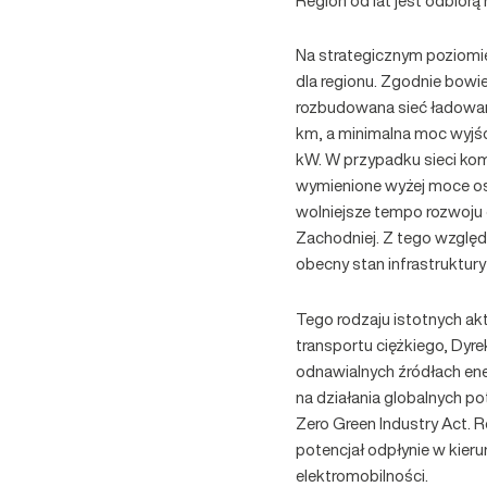
Region od lat jest odbior
Na strategicznym poziomie,
dla regionu. Zgodnie bowi
rozbudowana sieć ładowani
km, a minimalna moc wyjś
kW. W przypadku sieci ko
wymienione wyżej moce os
wolniejsze tempo rozwoju 
Zachodniej. Z tego względ
obecny stan infrastruktury
Tego rodzaju istotnych ak
transportu ciężkiego, Dyr
odnawialnych źródłach ene
na działania globalnych po
Zero Green Industry Act.
potencjał odpłynie w kieru
elektromobilności.