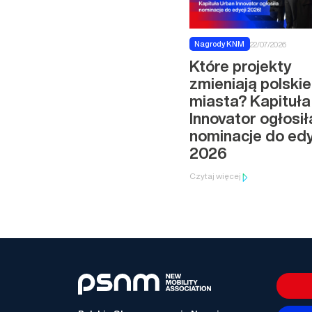
Nagrody KNM
22/07/2026
Które projekty
zmieniają polskie
miasta? Kapituła
Innovator ogłosił
nominacje do edy
2026
Czytaj więcej