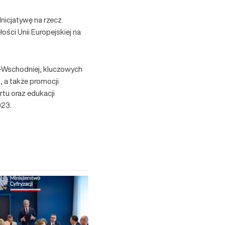
nicjatywę na rzecz
ści Unii Europejskiej na
-Wschodniej, kluczowych
, a także promocji
tu oraz edukacji
023.