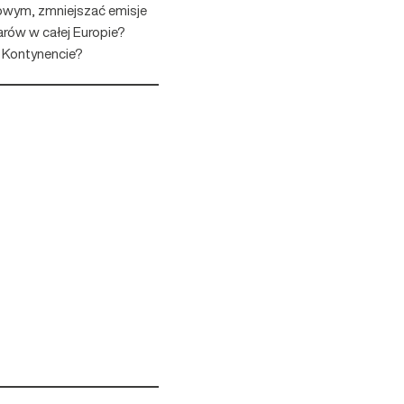
owym, zmniejszać emisje
arów w całej Europie?
m Kontynencie?