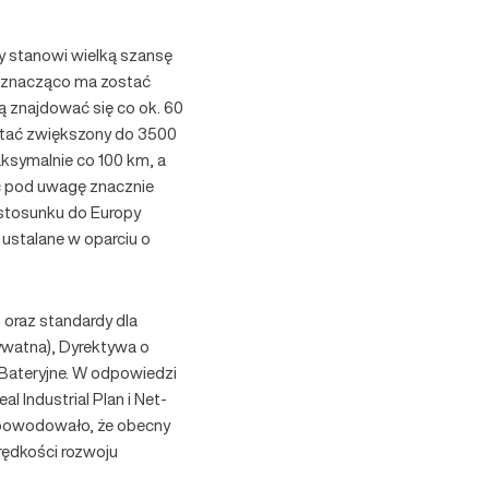
ry stanowi wielką szansę
. znacząco ma zostać
 znajdować się co ok. 60
stać zwiększony do 3500
ksymalnie co 100 km, a
c pod uwagę znacznie
 stosunku do Europy
 ustalane w oparciu o
 oraz standardy dla
ywatna), Dyrektywa o
 Bateryjne. W odpowiedzi
l Industrial Plan i Net-
spowodowało, że obecny
prędkości rozwoju