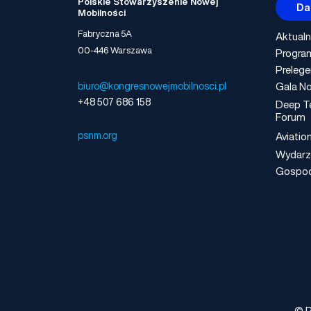
Polskie Stowarzyszenie Nowej
Da
Mobilności
Fabryczna 5A
Aktualn
00-446 Warszawa
Progra
Prelege
Gala No
biuro@kongresnowejmobilnosci.pl
+48 507 686 158
Deep T
Forum
psnm.org
Aviatio
Wydarz
Gospo
© P