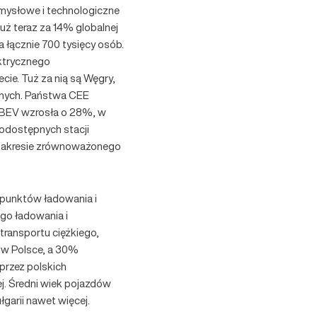
emysłowe i technologiczne
uż teraz za 14% globalnej
a łącznie 700 tysięcy osób.
ektrycznego
cie. Tuż za nią są Węgry,
yjnych. Państwa CEE
ota BEV wzrosła o 28%, w
odostępnych stacji
w zakresie zrównoważonego
 punktów ładowania i
ego ładowania i
transportu ciężkiego,
y w Polsce, a 30%
przez polskich
ej. Średni wiek pojazdów
garii nawet więcej.