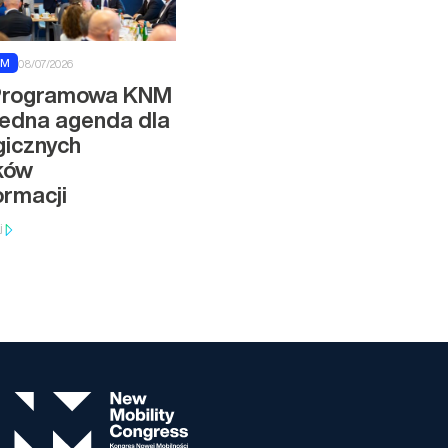
NM
08/07/2026
Programowa KNM
jedna agenda dla
gicznych
ków
ormacji
j