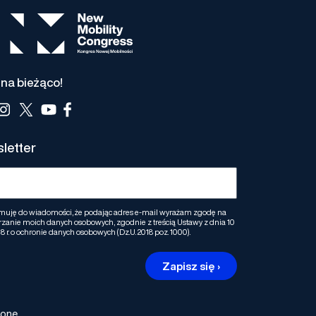
na bieżąco!
letter
muję do wiadomości, że podając adres e-mail wyrażam zgodę na
zanie moich danych osobowych, zgodnie z treścią Ustawy z dnia 10
8 r. o ochronie danych osobowych (Dz.U. 2018 poz. 1000).
Zapisz się ›
żone