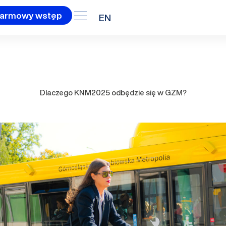
armowy wstęp
EN
Dlaczego KNM2025 odbędzie się w GZM?