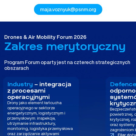
maja.voznyuk@psnm.org
Drones & Air Mobility Forum 2026
Zakres merytoryczny
Program Forum oparty jest na czterech strategicznych
obszarach
Industry
– integracja
Defence
z procesami
odporno
operacyjnymi
system
krytycz
Drony jako element łańcucha
operacyjnego w sektorze
Bezpieczeńst
energetycznym, logistycznym i
powietrznej, 
przemysłowym: inspekcje,
krytycznej, r
utrzymanie infrastruktury,
oraz systemy 
monitoring, logistyka przemysłowa
zagrożeniom
oraz zarządzanie aktywami
Filar dot