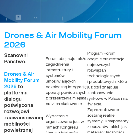
Drones & Air Mobility Forum
2026
Program Forum
Szanowni
Forum obejmuje także
obejmie prezentacje
Państwo,
zagadnienia
najnowszych
infrastruktury i
rozwiązań
Drones & Air
systemów
technologicznych
Mobility Forum
umożliwiających
i produktowych, które
2026
to
bezpieczną integrację
już dziś znajdują
platforma
operacji powietrznych
zastosowanie
z przestrzenią miejską
dialogu
rynkowe w Polsce i na
oraz ich skalowanie.
świecie.
poświęcona
Zaprezentowane
rozwojowi
zostaną realne
Wydarzenie
zaawansowanej
systemy i komponenty
organizowane jest w
mobilności
z obszarów takich jak
ramach Kongresu
powietrznej
materiały, łączność i
Nowej Mobilności