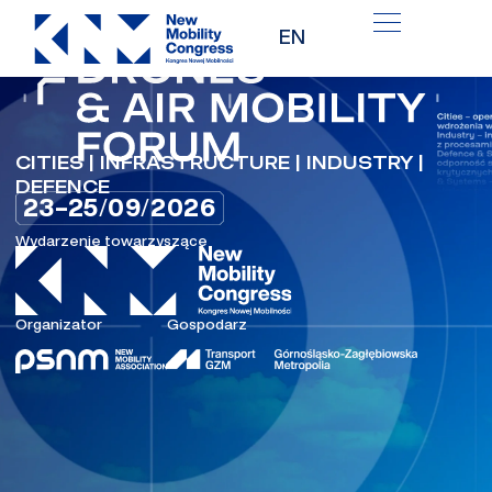
Przejdź
EN
do
treści
CITIES | INFRASTRUCTURE | INDUSTRY |
DEFENCE
23–25
/
09
/
2026
Wydarzenie towarzyszące
Organizator
Gospodarz