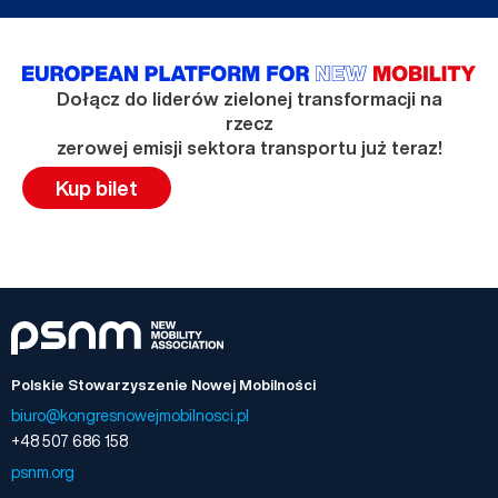
Dołącz do liderów zielonej transformacji na
rzecz
zerowej emisji sektora transportu już teraz!
Kup bilet
Polskie Stowarzyszenie Nowej Mobilności
biuro@kongresnowejmobilnosci.pl
+48 507 686 158
psnm.org