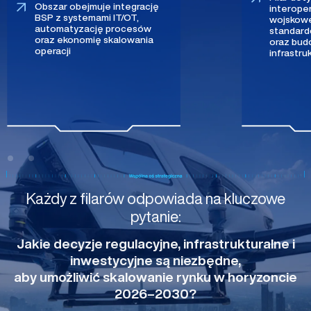
Obszar obejmuje integrację
interoper
BSP z systemami IT/OT,
wojskowe
automatyzację procesów
standar
oraz ekonomię skalowania
oraz bud
operacji
infrastru
Każdy z filarów odpowiada na kluczowe
pytanie:
Jakie decyzje regulacyjne, infrastrukturalne i
inwestycyjne są niezbędne,
aby umożliwić skalowanie rynku w horyzoncie
2026–2030?