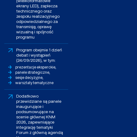
(wielkoformatowe
ekrany LED), zaplecza
technicznego oraz
zespołu realizacyjnego
odpowiedzialnego za
transmisję, oprawę
wizualną i spójność
programu
Program obejmie 1 dzień
debat i wystąpień
(24/09/2026), w tym:
prezentacje eksperckie,
panele strategiczne,
sesje decyzyjne,
warsztaty tematyczne
Dodatkowo
przewidziane są panele
inaugurujące i
podsumowujące na
scenie głównej KNM
2026, zapewniające
integrację tematyki
Forum z główną agendą