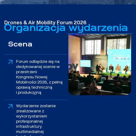
Drones & Air Mobility Forum 2026
Organizacja wydarzenia
Scena
Forum odbędzie się na
dedykowanej scenie w
przestrzeni
Kongresu Nowej
Mobilności 2026, z pełną
oprawą techniczną
i produkcyjną
Wydarzenie zostanie
zrealizowane z
wykorzystaniem
profesjonalnej
infrastruktury
multimedialnej