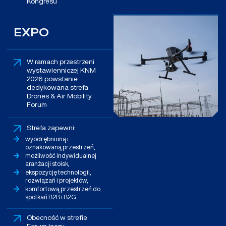
Kongresu
EXPO
W ramach przestrzeni
wystawienniczej KNM
2026 powstanie
dedykowana strefa
Drones & Air Mobility
Forum
Strefa zapewni:
wyodrębnioną i
oznakowaną przestrzeń,
możliwość indywidualnej
aranżacji stoisk,
ekspozycję technologii,
rozwiązań i projektów,
komfortową przestrzeń do
spotkań B2B i B2G
Obecność w strefie