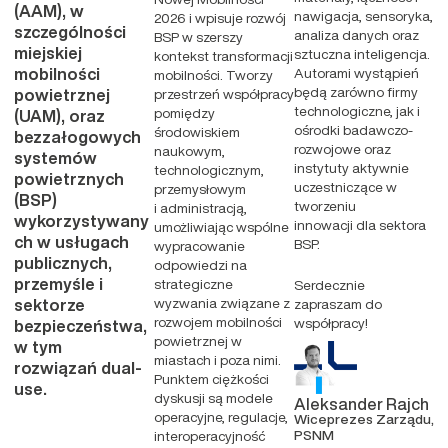
(AAM), w
nawigacja, sensoryka,
2026 i wpisuje rozwój
szczególności
analiza danych oraz
BSP w szerszy
miejskiej
sztuczna inteligencja.
kontekst transformacji
mobilności
Autorami wystąpień
mobilności. Tworzy
będą zarówno firmy
powietrznej
przestrzeń współpracy
technologiczne, jak i
pomiędzy
(UAM), oraz
ośrodki badawczo-
środowiskiem
bezzałogowych
rozwojowe oraz
naukowym,
systemów
instytuty aktywnie
technologicznym,
powietrznych
uczestniczące w
przemysłowym
(BSP)
tworzeniu
i administracją,
wykorzystywany
innowacji dla sektora
umożliwiając wspólne
ch w usługach
BSP.
wypracowanie
publicznych,
odpowiedzi na
przemyśle i
strategiczne
Serdecznie
wyzwania związane z
sektorze
zapraszam do
rozwojem mobilności
współpracy!
bezpieczeństwa,
powietrznej w
w tym
miastach i poza nimi.
rozwiązań dual-
Punktem ciężkości
use.
dyskusji są modele
Aleksander Rajch
operacyjne, regulacje,
Wiceprezes Zarządu,
PSNM
interoperacyjność