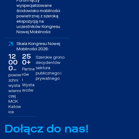
Forum łączy
wyspecjalizowane
środowisko mobilności
powietrznej z szeroką
ekspozycją na
uczestników Kongresu
Nowej Mobilności
Skala Kongresu Nowej
Mobilności 2026:
12
25
Szerokie grono
00
0+
decydentów
0
sektora
Partne
m
²
publicznego i
rów
powier
prywatnego
i
zchni
Wysta
wysta
wców
wienni
czej
MCK
Katow
ice
Dołącz do nas!