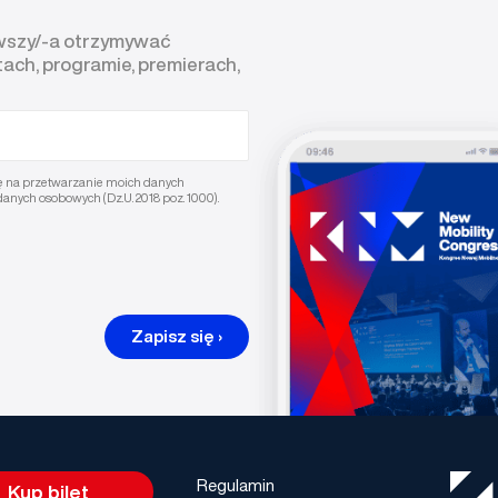
rwszy/-a otrzymywać
tach, programie, premierach,
ę na przetwarzanie moich danych
danych osobowych (Dz.U. 2018 poz. 1000).
Zapisz się ›
Regulamin
Kup bilet