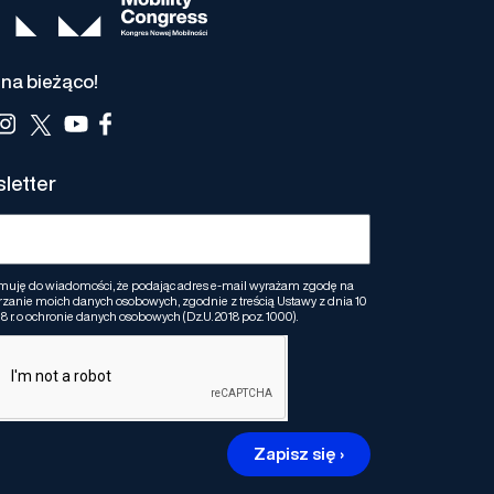
na bieżąco!
letter
muję do wiadomości, że podając adres e-mail wyrażam zgodę na
zanie moich danych osobowych, zgodnie z treścią Ustawy z dnia 10
8 r. o ochronie danych osobowych (Dz.U. 2018 poz. 1000).
Zapisz się ›