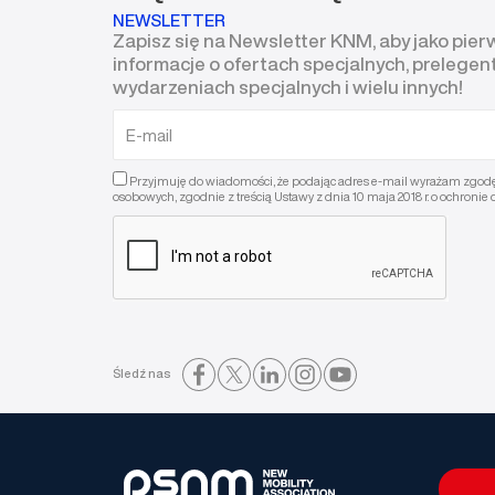
NEWSLETTER
Zapisz się na Newsletter KNM, aby jako pie
informacje o ofertach specjalnych, prelegen
wydarzeniach specjalnych i wielu innych!
Przyjmuję do wiadomości, że podając adres e-mail wyrażam zgod
osobowych, zgodnie z treścią Ustawy z dnia 10 maja 2018 r. o ochronie 
Śledź nas