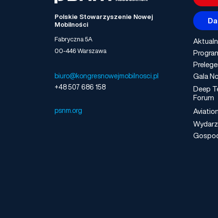
Polskie Stowarzyszenie Nowej
Da
Mobilności
Fabryczna 5A
Aktualn
00-446 Warszawa
Progra
Prelege
Gala No
biuro@kongresnowejmobilnosci.pl
+48 507 686 158
Deep T
Forum
psnm.org
Aviatio
Wydarz
Gospo