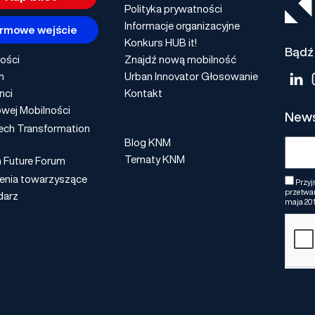
Polityka prywatności
Informacje organizacyjne
rmowe wejście
Konkurs HUB it!
Bądź 
ości
Znajdź nową mobilność
m
Urban Innovator Głosowanie
nci
Kontakt
wej Mobilności
News
ech Transformation
Blog KNM
Tematy KNM
n Future Forum
enia towarzyszące
Przyj
przetwar
darz
maja 201