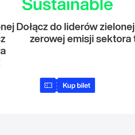
onej
Dołącz do liderów zielonej
cz
zerowej emisji sektora 
ra
!