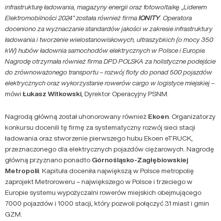
infrastrukturę ładowania, magazyny energii oraz fotowoltaikę. „Liderem
Elektromobilności 2024” została również firma
IONITY
. Operatora
doceniono za wyznaczanie standardów jakości w zakresie infrastruktury
ładowania i tworzenie wielostanowiskowych, ultraszybkich (o mocy 350
kW) hubów ładownia samochodów elektrycznych w Polsce i Europie.
Nagrodę otrzymała również firma DPD POLSKA za holistyczne podejście
do zrównoważonego transportu – rozwój floty do ponad 500 pojazdów
elektrycznych oraz wykorzystanie rowerów cargo w logistyce miejskiej
–
mówi
Łukasz Witkowski
, Dyrektor Operacyjny PSNM.
Nagrodą główną został uhonorowany również
Ekoen
. Organizatorzy
konkursu docenili tę firmę za systematyczny rozwój sieci stacji
ładowania oraz stworzenie pierwszego hubu Ekoen eTRUCK,
przeznaczonego dla elektrycznych pojazdów ciężarowych. Nagrodę
główną przyznano ponadto
Górnośląsko-Zagłębiowskiej
Metropolii
. Kapituła doceniła największą w Polsce metropolię
zaprojekt Metroroweru – największego w Polsce i trzeciego w
Europie systemu wypożyczalni rowerów miejskich obejmującego
7000 pojazdów i 1000 stacji, który pozwoli połączyć 31 miast i gmin
GZM.