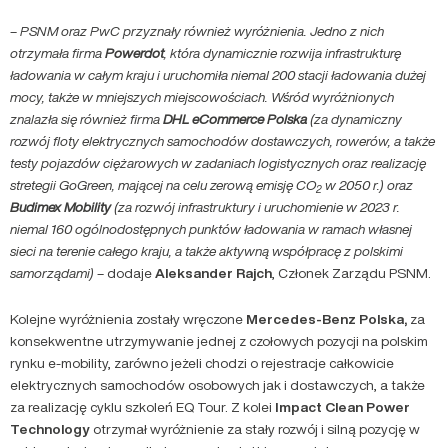
–
PSNM oraz PwC przyznały również wyróżnienia. Jedno z nich
otrzymała firma
Powerdot
, która dynamicznie rozwija infrastrukturę
ładowania w całym kraju i uruchomiła niemal 200 stacji ładowania dużej
mocy, także w mniejszych miejscowościach. Wśród wyróżnionych
znalazła się również firma
DHL eCommerce Polska
(za dynamiczny
rozwój floty elektrycznych samochodów dostawczych, rowerów, a także
testy pojazdów ciężarowych w zadaniach logistycznych oraz realizację
stretegii GoGreen, mającej na celu zerową emisję CO
w 2050 r.) oraz
2
Budimex Mobility
(za rozwój infrastruktury i uruchomienie w 2023 r.
niemal 160 ogólnodostępnych punktów ładowania w ramach własnej
sieci na terenie całego kraju, a także aktywną współpracę z polskimi
samorządami)
– dodaje
Aleksander Rajch
, Członek Zarządu PSNM.
Kolejne wyróżnienia zostały wręczone
Mercedes-Benz Polska,
za
konsekwentne utrzymywanie jednej z czołowych pozycji na polskim
rynku e-mobility, zarówno jeżeli chodzi o rejestracje całkowicie
elektrycznych samochodów osobowych jak i dostawczych, a także
za realizację cyklu szkoleń EQ Tour. Z kolei
Impact Clean Power
Technology
otrzymał wyróżnienie za stały rozwój i silną pozycję w