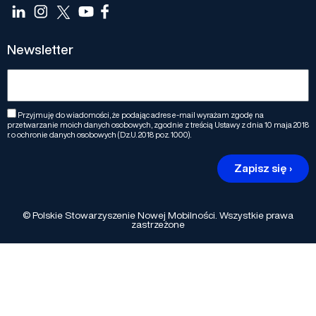
Newsletter
Przyjmuję do wiadomości, że podając adres e-mail wyrażam zgodę na
przetwarzanie moich danych osobowych, zgodnie z treścią Ustawy z dnia 10 maja 2018
r. o ochronie danych osobowych (Dz.U. 2018 poz. 1000).
Zapisz się ›
© Polskie Stowarzyszenie Nowej Mobilności. Wszystkie prawa
zastrzeżone