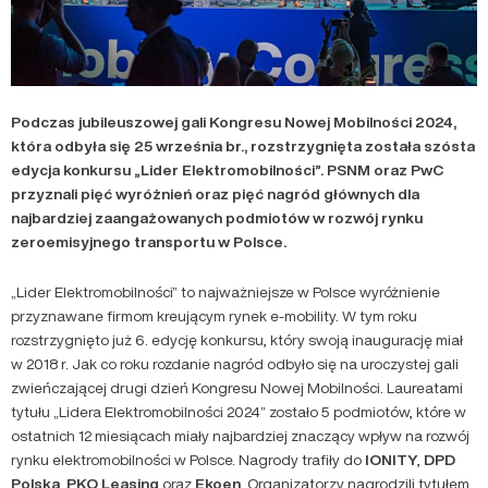
Podczas jubileuszowej gali Kongresu Nowej Mobilności 2024,
która odbyła się 25 września br., rozstrzygnięta została szósta
edycja konkursu „Lider Elektromobilności”. PSNM oraz PwC
przyznali pięć wyróżnień oraz pięć nagród głównych dla
najbardziej zaangażowanych podmiotów w rozwój rynku
zeroemisyjnego transportu w Polsce.
„Lider Elektromobilności” to najważniejsze w Polsce wyróżnienie
przyznawane firmom kreującym rynek e-mobility. W tym roku
rozstrzygnięto już 6. edycję konkursu, który swoją inaugurację miał
w 2018 r. Jak co roku rozdanie nagród odbyło się na uroczystej gali
zwieńczającej drugi dzień Kongresu Nowej Mobilności. Laureatami
tytułu „Lidera Elektromobilności 2024” zostało 5 podmiotów, które w
ostatnich 12 miesiącach miały najbardziej znaczący wpływ na rozwój
rynku elektromobilności w Polsce. Nagrody trafiły do
IONITY
,
DPD
Polska
,
PKO Leasing
oraz
Ekoen
. Organizatorzy nagrodzili tytułem