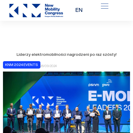
Przejdź
EN
do
treści
Liderzy elektromobilności nagrodzeni po raz szósty!
KNM 2024 EVENTS
26/09/2024