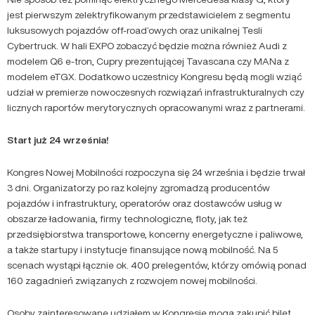
jest pierwszym zelektryfikowanym przedstawicielem z segmentu
luksusowych pojazdów off-road’owych oraz unikalnej Tesli
Cybertruck. W hali EXPO zobaczyć będzie można również Audi z
modelem Q6 e-tron, Cupry prezentującej Tavascana czy MANa z
modelem eTGX. Dodatkowo uczestnicy Kongresu będą mogli wziąć
udział w premierze nowoczesnych rozwiązań infrastrukturalnych czy
licznych raportów merytorycznych opracowanymi wraz z partnerami.
Start już 24 września!
Kongres Nowej Mobilności rozpoczyna się 24 września i będzie trwał
3 dni. Organizatorzy po raz kolejny zgromadzą producentów
pojazdów i infrastruktury, operatorów oraz dostawców usług w
obszarze ładowania, firmy technologiczne, floty, jak też
przedsiębiorstwa transportowe, koncerny energetyczne i paliwowe,
a także startupy i instytucje finansujące nową mobilność. Na 5
scenach wystąpi łącznie ok. 400 prelegentów, którzy omówią ponad
160 zagadnień związanych z rozwojem nowej mobilności.
Osoby zainteresowane udziałem w Kongresie mogą zakupić bilet