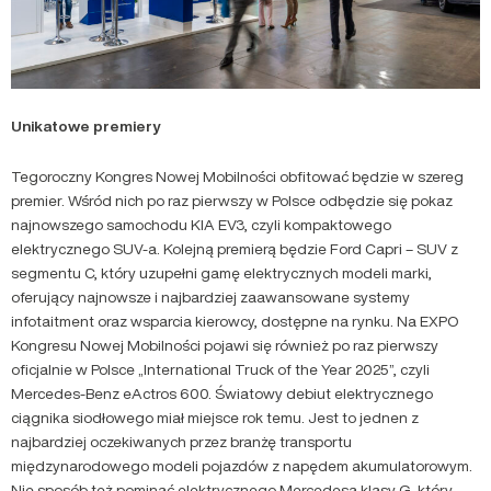
Unikatowe premiery
Tegoroczny Kongres Nowej Mobilności obfitować będzie w szereg
premier. Wśród nich po raz pierwszy w Polsce odbędzie się pokaz
najnowszego samochodu KIA EV3, czyli kompaktowego
elektrycznego SUV-a. Kolejną premierą będzie Ford Capri – SUV z
segmentu C, który uzupełni gamę elektrycznych modeli marki,
oferujący najnowsze i najbardziej zaawansowane systemy
infotaitment oraz wsparcia kierowcy, dostępne na rynku. Na EXPO
Kongresu Nowej Mobilności pojawi się również po raz pierwszy
oficjalnie w Polsce „International Truck of the Year 2025”, czyli
Mercedes-Benz eActros 600. Światowy debiut elektrycznego
ciągnika siodłowego miał miejsce rok temu. Jest to jednen z
najbardziej oczekiwanych przez branżę transportu
międzynarodowego modeli pojazdów z napędem akumulatorowym.
Nie sposób też pominąć elektrycznego Mercedesa klasy G, który