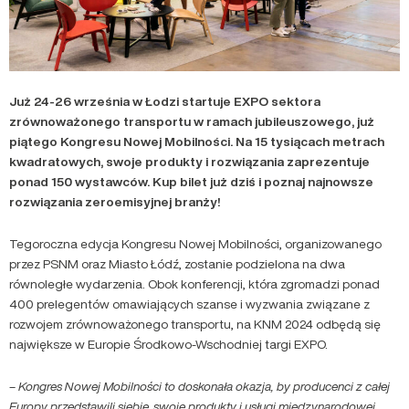
Już 24-26 września w Łodzi startuje EXPO sektora
zrównoważonego transportu w ramach jubileuszowego, już
piątego Kongresu Nowej Mobilności. Na 15 tysiącach metrach
kwadratowych, swoje produkty i rozwiązania zaprezentuje
ponad 150 wystawców. Kup bilet już dziś i poznaj najnowsze
rozwiązania zeroemisyjnej branży!
Tegoroczna edycja Kongresu Nowej Mobilności, organizowanego
przez PSNM oraz Miasto Łódź, zostanie podzielona na dwa
równoległe wydarzenia. Obok konferencji, która zgromadzi ponad
400 prelegentów omawiających szanse i wyzwania związane z
rozwojem zrównoważonego transportu, na KNM 2024 odbędą się
największe w Europie Środkowo-Wschodniej targi EXPO.
–
Kongres Nowej Mobilności to doskonała okazja, by producenci z całej
Europy przedstawili siebie, swoje produkty i usługi międzynarodowej