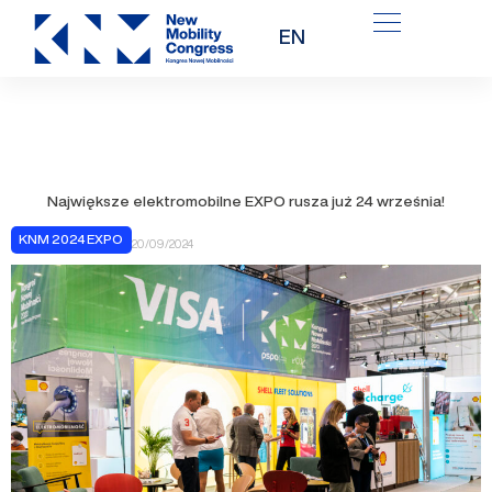
Przejdź
EN
do
treści
Największe elektromobilne EXPO rusza już 24 września!
KNM 2024 EXPO
20/09/2024