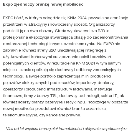
Expo zjednoczy branżę nowej mobilności
EXPO Łódź, w którym odbędzie się KNM 2024, pozwala na aranżację
przestrzeni w atrakcyjny i nowoczesny sposób. Organizatorzy
podzielili ją na dwa obszary. Strefa wystawiennicza B2B to
profesjonalna ekspozycja stwarzająca okazję do zademonstrowania
dostarczanej technologii innym uczestnikom rynku. Na EXPO nie
zabraknie również strefy B2C, umożliwiającej integrację z
użytkownikami końcowymi oraz poznanie opinii i oczekiwań
potencjalnych klientów. W rezultacie na KNM 2024 w tym samym
miejscu i czasie spotkają się dostawcy i odbiorcy zeroemisyjnych
technologii, a swoje portfolio zaprezentują m.in. producenci
pojazdów elektrycznych i podzespołów, importerzy, dealerzy,
operatorzy i producenci infrastruktury ładowania, instytucje
finansowe, firmy z branży TSL, dostawcy technologii, sektor IT, jak
również liderzy branży bateryjnej i recyklingu. Propozycje w obszarze
nowej mobilności przedstawi również branża pożarnicza,
telekomunikacyjna, czy kancelarie prawne.
–
Visa od lat wspiera branżę elektromobilności i aktywnie współpracuje z