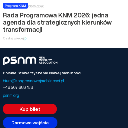
Program KNM
08/07/2026
Rada Programowa KNM 2026: jedna
agenda dla strategicznych kierunków
transformacji
Czytaj więcej
Polskie Stowarzyszenie Nowej Mobilności
biuro@kongresnowejmobilnosci.pl
+48 507 686 158
psnm.org
Kup bilet
Darmowe wejście