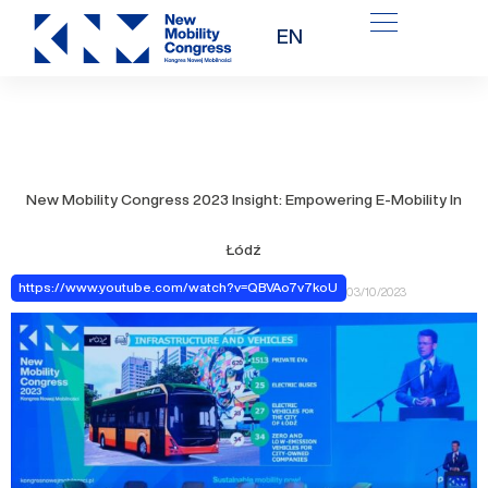
Przejdź
EN
do
treści
New Mobility Congress 2023 Insight: Empowering E-Mobility In
Łódź
https://www.youtube.com/watch?v=QBVAo7v7koU
03/10/2023