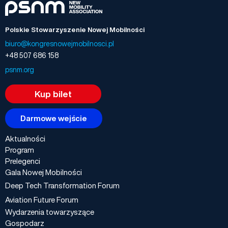
Polskie Stowarzyszenie Nowej Mobilności
biuro@kongresnowejmobilnosci.pl
+48 507 686 158
psnm.org
Kup bilet
Darmowe wejście
Aktualności
Program
Prelegenci
Gala Nowej Mobilności
Deep Tech Transformation Forum
Aviation Future Forum
Wydarzenia towarzyszące
Gospodarz