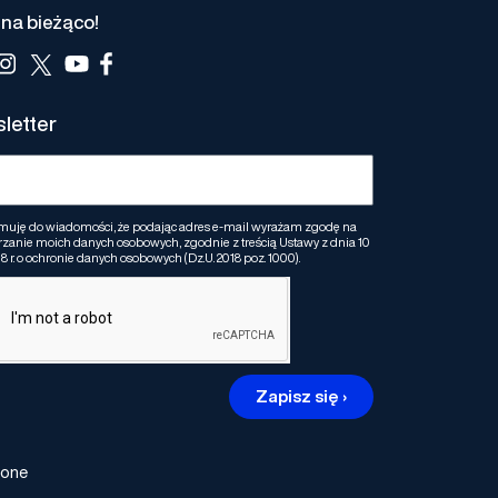
na bieżąco!
letter
muję do wiadomości, że podając adres e-mail wyrażam zgodę na
zanie moich danych osobowych, zgodnie z treścią Ustawy z dnia 10
8 r. o ochronie danych osobowych (Dz.U. 2018 poz. 1000).
Zapisz się ›
żone