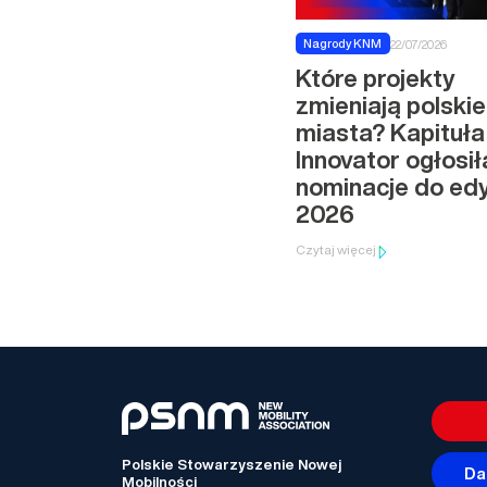
Nagrody KNM
22/07/2026
Które projekty
zmieniają polskie
miasta? Kapituła
Innovator ogłosił
nominacje do edy
2026
Czytaj więcej
Polskie Stowarzyszenie Nowej
Da
Mobilności