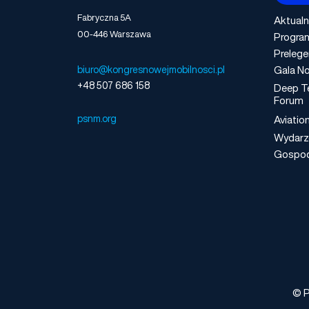
Fabryczna 5A
Aktualn
00-446 Warszawa
Progra
Prelege
Gala No
biuro@kongresnowejmobilnosci.pl
+48 507 686 158
Deep T
Forum
psnm.org
Aviatio
Wydarz
Gospo
© P