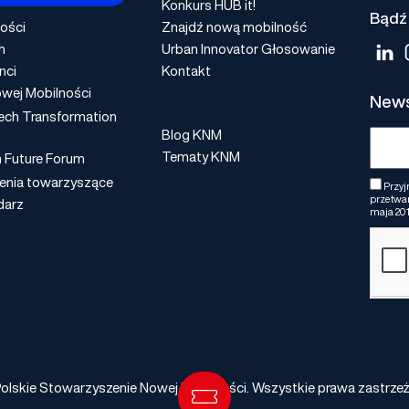
Konkurs HUB it!
Bądź 
ości
Znajdź nową mobilność
m
Urban Innovator Głosowanie
nci
Kontakt
wej Mobilności
News
ech Transformation
Blog KNM
Tematy KNM
n Future Forum
enia towarzyszące
Przyj
przetwar
darz
maja 201
olskie Stowarzyszenie Nowej Mobilności. Wszystkie prawa zastrze