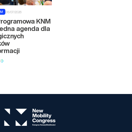
NM
08/07/2026
Programowa KNM
jedna agenda dla
gicznych
ków
ormacji
j