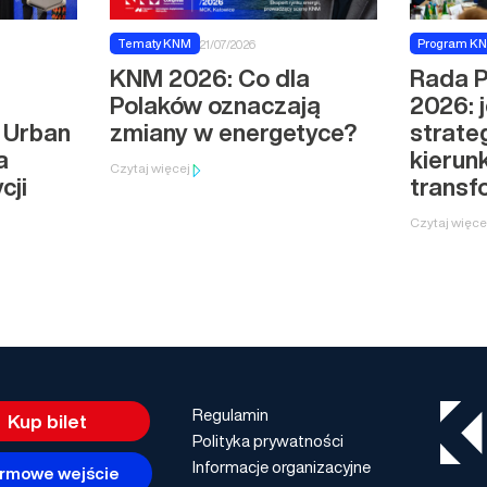
Tematy KNM
Program K
21/07/2026
KNM 2026: Co dla
Rada 
Polaków oznaczają
2026: 
 Urban
zmiany w energetyce?
strate
a
kierun
Czytaj więcej
cji
transf
Czytaj więce
Regulamin
Kup bilet
Polityka prywatności
Informacje organizacyjne
rmowe wejście