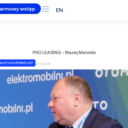
armowy wstęp
EN
PKO LEASING – Maciej Matelski
atch?v=fu4YRtkPsQY
22/04/2024