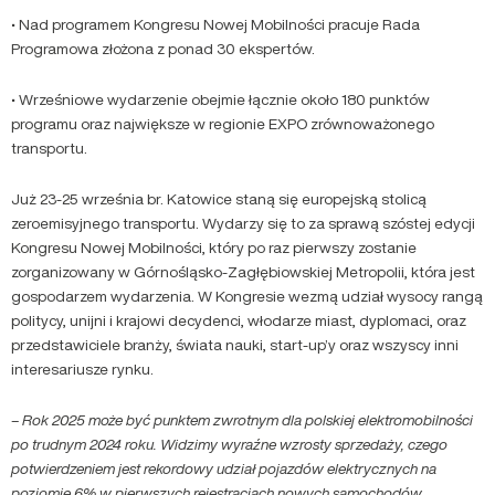
• Nad programem Kongresu Nowej Mobilności pracuje Rada
Programowa złożona z ponad 30 ekspertów.
• Wrześniowe wydarzenie obejmie łącznie około 180 punktów
programu oraz największe w regionie EXPO zrównoważonego
transportu.
Już 23-25 września br. Katowice staną się europejską stolicą
zeroemisyjnego transportu. Wydarzy się to za sprawą szóstej edycji
Kongresu Nowej Mobilności, który po raz pierwszy zostanie
zorganizowany w Górnośląsko-Zagłębiowskiej Metropolii, która jest
gospodarzem wydarzenia. W Kongresie wezmą udział wysocy rangą
politycy, unijni i krajowi decydenci, włodarze miast, dyplomaci, oraz
przedstawiciele branży, świata nauki, start-up’y oraz wszyscy inni
interesariusze rynku.
– Rok 2025 może być punktem zwrotnym dla polskiej elektromobilności
po trudnym 2024 roku. Widzimy wyraźne wzrosty sprzedaży, czego
potwierdzeniem jest rekordowy udział pojazdów elektrycznych na
poziomie 6% w pierwszych rejestracjach nowych samochodów