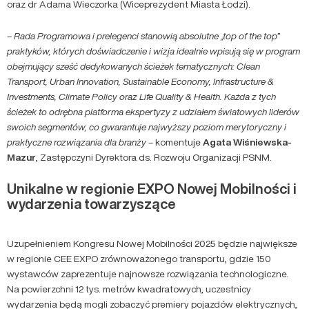
oraz dr Adama Wieczorka (Wiceprezydent Miasta Łodzi).
– Rada Programowa i prelegenci stanowią absolutne „top of the top”
praktyków, których doświadczenie i wizja idealnie wpisują się w program
obejmujący sześć dedykowanych ścieżek tematycznych: Clean
Transport, Urban Innovation, Sustainable Economy, Infrastructure &
Investments, Climate Policy oraz Life Quality & Health. Każda z tych
ścieżek to odrębna platforma ekspertyzy z udziałem światowych liderów
swoich segmentów, co gwarantuje najwyższy poziom merytoryczny i
praktyczne rozwiązania dla branży
– komentuje
Agata Wiśniewska-
Mazur
, Zastępczyni Dyrektora ds. Rozwoju Organizacji PSNM.
Unikalne w regionie EXPO Nowej Mobilności i
wydarzenia towarzyszące
Uzupełnieniem Kongresu Nowej Mobilności 2025 będzie największe
w regionie CEE EXPO zrównoważonego transportu, gdzie 150
wystawców zaprezentuje najnowsze rozwiązania technologiczne.
Na powierzchni 12 tys. metrów kwadratowych, uczestnicy
wydarzenia będą mogli zobaczyć premiery pojazdów elektrycznych,