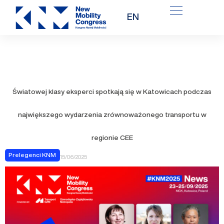
Przejdź
EN
do
treści
Światowej klasy eksperci spotkają się w Katowicach podczas
największego wydarzenia zrównoważonego transportu w
regionie CEE
Prelegenci KNM
15/06/2025