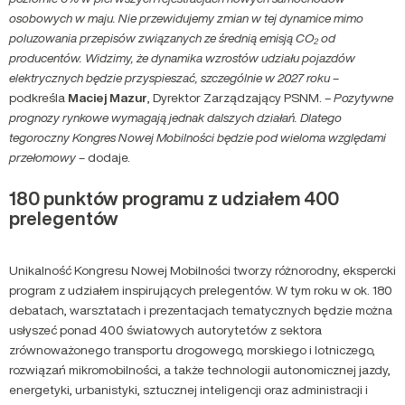
osobowych w maju. Nie przewidujemy zmian w tej dynamice mimo
poluzowania przepisów związanych ze średnią emisją CO₂ od
producentów. Widzimy, że dynamika wzrostów udziału pojazdów
elektrycznych będzie przyspieszać, szczególnie w 2027 roku
–
podkreśla
Maciej
Mazur
, Dyrektor Zarządzający PSNM.
– Pozytywne
prognozy rynkowe wymagają jednak dalszych działań. Dlatego
tegoroczny Kongres Nowej Mobilności będzie pod wieloma względami
przełomowy
– dodaje.
180 punktów programu z udziałem 400
prelegentów
Unikalność Kongresu Nowej Mobilności tworzy różnorodny, ekspercki
program z udziałem inspirujących prelegentów. W tym roku w ok. 180
debatach, warsztatach i prezentacjach tematycznych będzie można
usłyszeć ponad 400 światowych autorytetów z sektora
zrównoważonego transportu drogowego, morskiego i lotniczego,
rozwiązań mikromobilności, a także technologii autonomicznej jazdy,
energetyki, urbanistyki, sztucznej inteligencji oraz administracji i