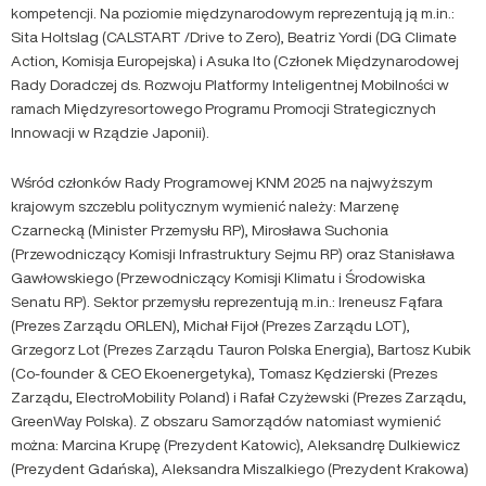
kompetencji. Na poziomie międzynarodowym reprezentują ją m.in.:
Sita Holtslag (CALSTART /Drive to Zero), Beatriz Yordi (DG Climate
Action, Komisja Europejska) i Asuka Ito (Członek Międzynarodowej
Rady Doradczej ds. Rozwoju Platformy Inteligentnej Mobilności w
ramach Międzyresortowego Programu Promocji Strategicznych
Innowacji w Rządzie Japonii).
Wśród członków Rady Programowej KNM 2025 na najwyższym
krajowym szczeblu politycznym wymienić należy: Marzenę
Czarnecką (Minister Przemysłu RP), Mirosława Suchonia
(Przewodniczący Komisji Infrastruktury Sejmu RP) oraz Stanisława
Gawłowskiego (Przewodniczący Komisji Klimatu i Środowiska
Senatu RP). Sektor przemysłu reprezentują m.in.: Ireneusz Fąfara
(Prezes Zarządu ORLEN), Michał Fijoł (Prezes Zarządu LOT),
Grzegorz Lot (Prezes Zarządu Tauron Polska Energia), Bartosz Kubik
(Co-founder & CEO Ekoenergetyka), Tomasz Kędzierski (Prezes
Zarządu, ElectroMobility Poland) i Rafał Czyżewski (Prezes Zarządu,
GreenWay Polska). Z obszaru Samorządów natomiast wymienić
można: Marcina Krupę (Prezydent Katowic), Aleksandrę Dulkiewicz
(Prezydent Gdańska), Aleksandra Miszalkiego (Prezydent Krakowa)