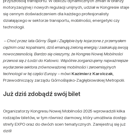
przyszłością transportu. W obliczu dynamicznych zmian w branży
motoryzacyjnej i nowych regulacji unijnych, udział w Kongresie staje
się cennym doświadczeniem dla każdego profesjonalisty
działającego w sektorze transportu, mobilności, energetyki czy
technologii.
– Choć przez lata Górny Śląsk i Zagłębie były kojarzone z przemysłem
ciężkim oraz kopalniami, dziś emanują zieloną energią i zaskakują swoją
nowoczesnością. Bardzo się cieszymy, że Kongres Nowej Mobilności
przenosi się z Łodzi do Katowic. Wspólnie zorganizujemy najważniejsze
wydarzenie sektora zrównoważonej mobilności i zeroemisyjnych
technologii w tej części Europy
– mówi
Kazimierz
Karolczak
,
Przewodniczący zarządu Górnośląsko-Zagłębiowskiej Metropolii.
Już dziś zdobądź swój bilet
Organizatorzy Kongresu Nowej Mobilności 2025 wprowadzili kilka
rodzajów biletów, w tym również darmowy, który umożliwia dostęp
strefy EXPO oraz do dwóch scen tematycznych. Zarejestruj się już
dziś!