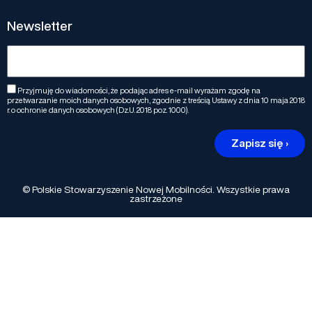
Newsletter
Przyjmuję do wiadomości, że podając adres e-mail wyrażam zgodę na
przetwarzanie moich danych osobowych, zgodnie z treścią Ustawy z dnia 10 maja 2018
r. o ochronie danych osobowych (Dz.U. 2018 poz. 1000).
Zapisz się ›
© Polskie Stowarzyszenie Nowej Mobilności. Wszystkie prawa
zastrzeżone