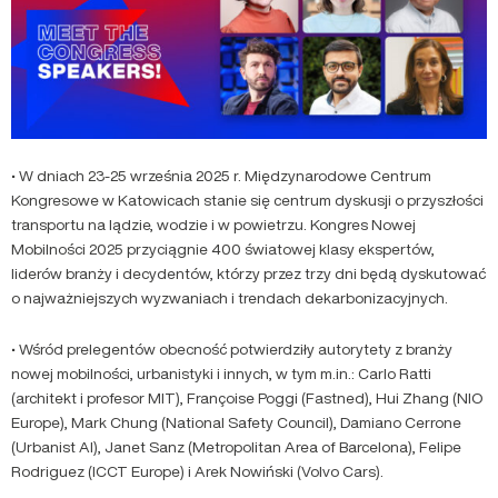
• W dniach 23-25 września 2025 r. Międzynarodowe Centrum
Kongresowe w Katowicach stanie się centrum dyskusji o przyszłości
transportu na lądzie, wodzie i w powietrzu. Kongres Nowej
Mobilności 2025 przyciągnie 400 światowej klasy ekspertów,
liderów branży i decydentów, którzy przez trzy dni będą dyskutować
o najważniejszych wyzwaniach i trendach dekarbonizacyjnych.
• Wśród prelegentów obecność potwierdziły autorytety z branży
nowej mobilności, urbanistyki i innych, w tym m.in.: Carlo Ratti
(architekt i profesor MIT), Françoise Poggi (Fastned), Hui Zhang (NIO
Europe), Mark Chung (National Safety Council), Damiano Cerrone
(Urbanist AI), Janet Sanz (Metropolitan Area of Barcelona), Felipe
Rodriguez (ICCT Europe) i Arek Nowiński (Volvo Cars).