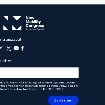
na bieżąco!
letter
muję do wiadomości, że podając adres e-mail wyrażam zgodę na
zanie moich danych osobowych, zgodnie z treścią Ustawy z dnia 10
8 r. o ochronie danych osobowych (Dz.U. 2018 poz. 1000).
Zapisz się ›