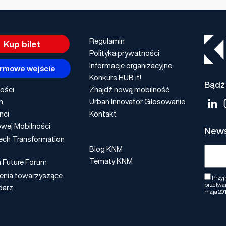
Regulamin
Kup bilet
Polityka prywatności
Informacje organizacyjne
rmowe wejście
Konkurs HUB it!
Bądź 
ości
Znajdź nową mobilność
m
Urban Innovator Głosowanie
nci
Kontakt
wej Mobilności
News
ech Transformation
Blog KNM
Tematy KNM
n Future Forum
enia towarzyszące
Przyj
przetwar
darz
maja 201