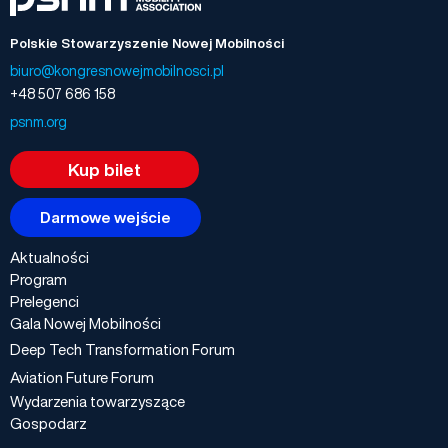
Polskie Stowarzyszenie Nowej Mobilności
biuro@kongresnowejmobilnosci.pl
+48 507 686 158
psnm.org
Kup bilet
Darmowe wejście
Aktualności
Program
Prelegenci
Gala Nowej Mobilności
Deep Tech Transformation Forum
Aviation Future Forum
Wydarzenia towarzyszące
Gospodarz