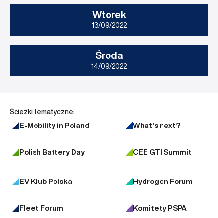
Wtorek
13/09/2022
Środa
14/09/2022
Ścieżki tematyczne:
E-Mobility in Poland
What’s next?
Polish Battery Day
CEE GTI Summit
EV Klub Polska
Hydrogen Forum
Fleet Forum
Komitety PSPA