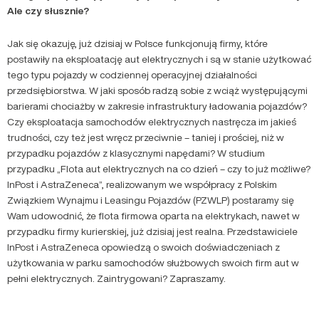
Ale czy słusznie?
Jak się okazuję, już dzisiaj w Polsce funkcjonują firmy, które
postawiły na eksploatację aut elektrycznych i są w stanie użytkować
tego typu pojazdy w codziennej operacyjnej działalności
przedsiębiorstwa. W jaki sposób radzą sobie z wciąż występującymi
barierami chociażby w zakresie infrastruktury ładowania pojazdów?
Czy eksploatacja samochodów elektrycznych nastręcza im jakieś
trudności, czy też jest wręcz przeciwnie – taniej i prościej, niż w
przypadku pojazdów z klasycznymi napędami? W studium
przypadku „Flota aut elektrycznych na co dzień – czy to już możliwe?
InPost i AstraZeneca”, realizowanym we współpracy z Polskim
Związkiem Wynajmu i Leasingu Pojazdów (PZWLP) postaramy się
Wam udowodnić, że flota firmowa oparta na elektrykach, nawet w
przypadku firmy kurierskiej, już dzisiaj jest realna. Przedstawiciele
InPost i AstraZeneca opowiedzą o swoich doświadczeniach z
użytkowania w parku samochodów służbowych swoich firm aut w
pełni elektrycznych. Zaintrygowani? Zapraszamy.