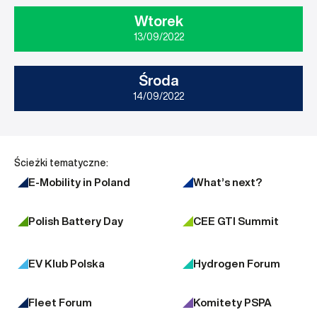
Wtorek
13/09/2022
Środa
14/09/2022
Ścieżki tematyczne:
E-Mobility in Poland
What’s next?
Polish Battery Day
CEE GTI Summit
EV Klub Polska
Hydrogen Forum
Fleet Forum
Komitety PSPA