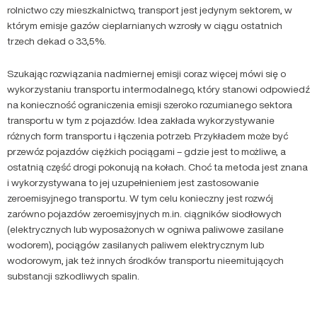
rolnictwo czy mieszkalnictwo, transport jest jedynym sektorem, w
którym emisje gazów cieplarnianych wzrosły w ciągu ostatnich
trzech dekad o 33,5%.
Szukając rozwiązania nadmiernej emisji coraz więcej mówi się o
wykorzystaniu transportu intermodalnego, który stanowi odpowiedź
na konieczność ograniczenia emisji szeroko rozumianego sektora
transportu w tym z pojazdów. Idea zakłada wykorzystywanie
różnych form transportu i łączenia potrzeb. Przykładem może być
przewóz pojazdów ciężkich pociągami – gdzie jest to możliwe, a
ostatnią część drogi pokonują na kołach. Choć ta metoda jest znana
i wykorzystywana to jej uzupełnieniem jest zastosowanie
zeroemisyjnego transportu. W tym celu konieczny jest rozwój
zarówno pojazdów zeroemisyjnych m.in. ciągników siodłowych
(elektrycznych lub wyposażonych w ogniwa paliwowe zasilane
wodorem), pociągów zasilanych paliwem elektrycznym lub
wodorowym, jak też innych środków transportu nieemitujących
substancji szkodliwych spalin.