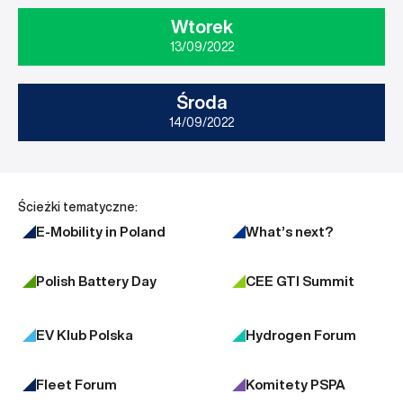
Wtorek
13/09/2022
Środa
14/09/2022
Ścieżki tematyczne:
E-Mobility in Poland
What’s next?
Polish Battery Day
CEE GTI Summit
EV Klub Polska
Hydrogen Forum
Fleet Forum
Komitety PSPA