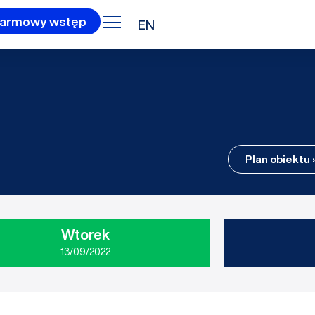
armowy wstęp
EN
Plan obiektu ›
Wtorek
13/09/2022