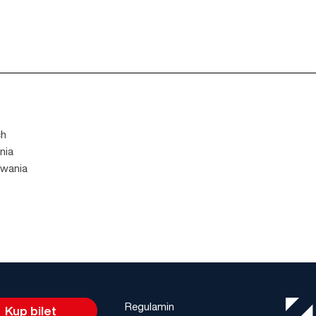
ch
nia
owania
Regulamin
Kup bilet