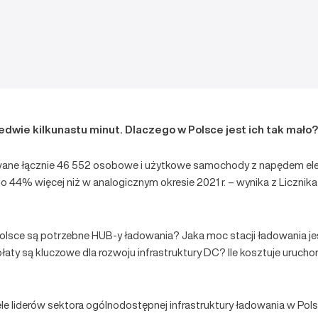
edwie kilkunastu minut. Dlaczego w Polsce jest ich tak mało?
rowane łącznie 46 552 osobowe i użytkowe samochody z napędem ele
j. o 44% więcej niż w analogicznym okresie 2021 r. – wynika z Liczn
olsce są potrzebne HUB-y ładowania? Jaka moc stacji ładowania j
 są kluczowe dla rozwoju infrastruktury DC? Ile kosztuje uruchom
e liderów sektora ogólnodostępnej infrastruktury ładowania w Po