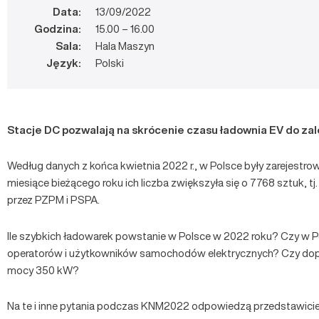
Data:
13/09/2022
Godzina:
15.00 – 16.00
Sala:
Hala Maszyn
Język:
Polski
Stacje DC pozwalają na skrócenie czasu ładownia EV do zal
Według danych z końca kwietnia 2022 r., w Polsce były zarejest
miesiące bieżącego roku ich liczba zwiększyła się o 7768 sztuk, t
przez PZPM i PSPA.
Ile szybkich ładowarek powstanie w Polsce w 2022 roku? Czy w P
operatorów i użytkowników samochodów elektrycznych? Czy dopłaty
mocy 350 kW?
Na te i inne pytania podczas KNM2022 odpowiedzą przedstawiciel