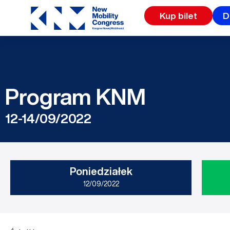
Przejdź
Kup bilet
D
do
treści
Program KNM
12-14/09/2022
Poniedziałek
12/09/2022