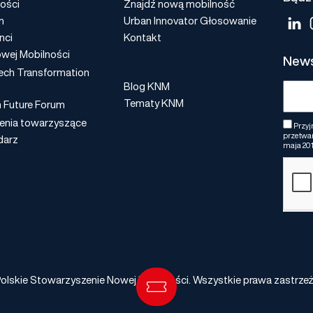
ości
Znajdź nową mobilność
m
Urban Innovator Głosowanie
nci
Kontakt
wej Mobilności
News
ech Transformation
Blog KNM
Tematy KNM
n Future Forum
enia towarzyszące
Przyj
przetwar
darz
maja 201
olskie Stowarzyszenie Nowej Mobilności. Wszystkie prawa zastrze