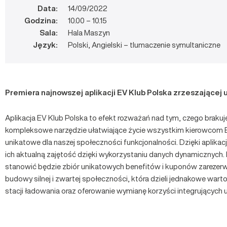
Data:
14/09/2022
Godzina:
10.00 – 10.15
Sala:
Hala Maszyn
Język:
Polski, Angielski – tlumaczenie symultaniczne
Premiera najnowszej aplikacji EV Klub Polska zrzeszającej 
Aplikacja EV Klub Polska to efekt rozważań nad tym, czego brakuj
kompleksowe narzędzie ułatwiające życie wszystkim kierowcom EV
unikatowe dla naszej społeczności funkcjonalności. Dzięki aplika
ich aktualną zajętość dzięki wykorzystaniu danych dynamicznych.
stanowić będzie zbiór unikatowych benefitów i kuponów zarezerwo
budowy silnej i zwartej społeczności, która dzieli jednakowe war
stacji ładowania oraz oferowanie wymianę korzyści integrujących