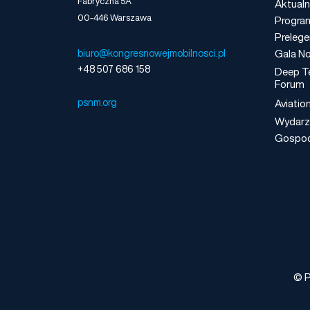
Fabryczna 5A
Aktualn
00-446 Warszawa
Progra
Prelege
Gala No
biuro@kongresnowejmobilnosci.pl
+48 507 686 158
Deep T
Forum
psnm.org
Aviatio
Wydarz
Gospo
© P