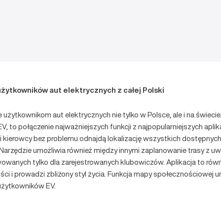
użytkowników aut elektrycznych z całej Polski
e użytkownikom aut elektrycznych nie tylko w Polsce, ale i na świec
, to połączenie najważniejszych funkcji z najpopularniejszych apl
cji kierowcy bez problemu odnajdą lokalizację wszystkich dostępnyc
 Narzędzie umożliwia również między innymi zaplanowanie trasy z u
wanych tylko dla zarejestrowanych klubowiczów. Aplikacja to równi
tości i prowadzi zbliżony styl życia. Funkcja mapy społecznościowe
 użytkowników EV.