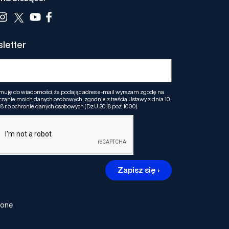
letter
muję do wiadomości, że podając adres e-mail wyrażam zgodę na
zanie moich danych osobowych, zgodnie z treścią Ustawy z dnia 10
8 r. o ochronie danych osobowych (Dz.U. 2018 poz. 1000).
Zapisz się ›
żone