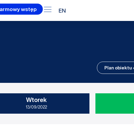
armowy wstęp
EN
Plan obiektu ›
Wtorek
13/09/2022