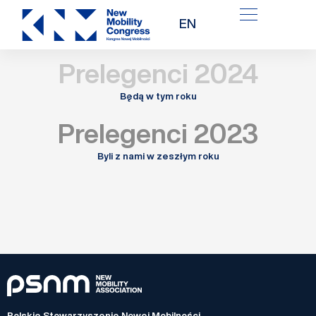
Przejdź
EN
do
treści
Prelegenci 2024
Będą w tym roku
Prelegenci 2023
Byli z nami w zeszłym roku
Polskie Stowarzyszenie Nowej Mobilności