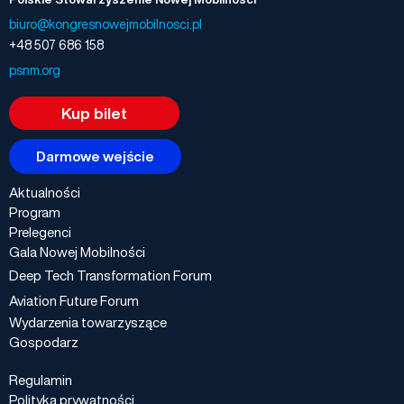
biuro@kongresnowejmobilnosci.pl
+48 507 686 158
psnm.org
Kup bilet
Darmowe wejście
Aktualności
Program
Prelegenci
Gala Nowej Mobilności
Deep Tech Transformation Forum
Aviation Future Forum
Wydarzenia towarzyszące
Gospodarz
Regulamin
Polityka prywatności