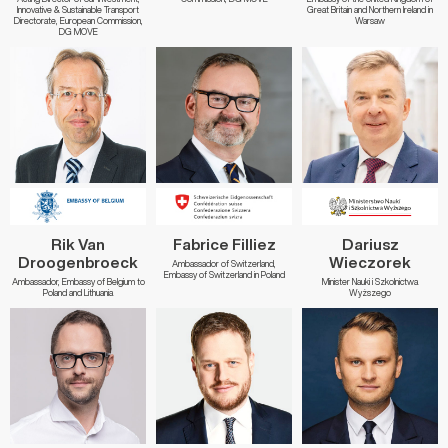
Innovative & Sustainable Transport
Great Britain and Northern Ireland in
Directorate, European Commission,
Warsaw
DG MOVE
Rik Van
Fabrice Filliez
Dariusz
Droogenbroeck
Wieczorek
Ambassador of Switzerland,
Embassy of Switzerland in Poland
Ambassador, Embassy of Belgium to
Minister Nauki i Szkolnictwa
Poland and Lithuania
Wyższego