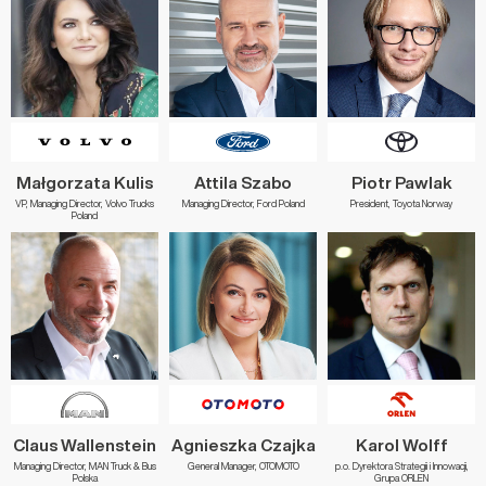
Małgorzata Kulis
Attila Szabo
Piotr Pawlak
VP, Managing Director, Volvo Trucks
Managing Director, Ford Poland
President, Toyota Norway
Poland
Claus Wallenstein
Agnieszka Czajka
Karol Wolff
Managing Director, MAN Truck & Bus
General Manager, OTOMOTO
p.o. Dyrektora Strategii i Innowacji,
Polska
Grupa ORLEN