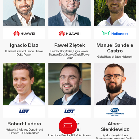
Ignacio Diaz
Paweł Ziętek
Manuel Sande e
Castro
Business Director Europe, Huawei
Head of Utility Sales, Digital Power
Digital Power
Business Dept, Huawei Digital Power
Global Head of Sales, Hellonext
Poland
Robert Ludera
Mateusz
Albert
Dziudziel
Sienkiewicz
Network & Alliances Department
Director, LOT Polish Airlines
Fuel Office Director, LOT Polish Airlines
Dyrektor Projektu Biura
Przygotowania Inwestycji, Polskie