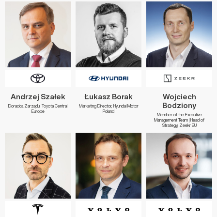
Andrzej Szałek
Łukasz Borak
Wojciech
Bodziony
Doradca Zarządu, Toyota Central
Marketing Director, Hyundai Motor
Europe
Poland
Member of the Executive
Management Team | Head of
Strategy, Zeekr EU