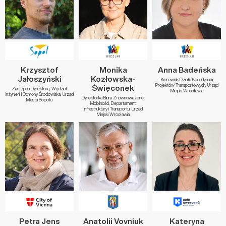
Krzysztof
Monika
Anna Badeńska
Jałoszyński
Kozłowska-
Kierownik Działu Koordynacji
Projektów Transportowych, Urząd
Święconek
Zastępca Dyrektora, Wydział
Miejski Wrocławia
Inżynierii i Ochrony Środowiska, Urząd
Dyrektorka Biura Zrównoważonej
Miasta Sopotu
Mobilności, Departament
Infrastruktury i Transportu, Urząd
Miejski Wrocławia
Petra Jens
Anatolii Vovniuk
Kateryna