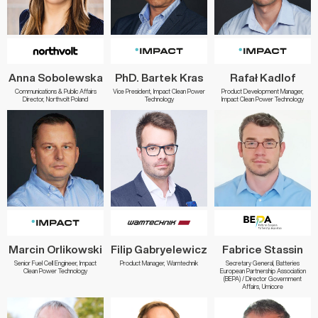
Anna Sobolewska
PhD. Bartek Kras
Rafał Kadlof
Communications & Public Affairs
Vice President, Impact Clean Power
Product Development Manager,
Director, Northvolt Poland
Technology
Impact Clean Power Technology
Marcin Orlikowski
Filip Gabryelewicz
Fabrice Stassin
Senior Fuel Cell Engineer, Impact
Product Manager, Wamtechnik
Secretary General, Batteries
Clean Power Technology
European Partnership Association
(BEPA) / Director Government
Affairs, Umicore