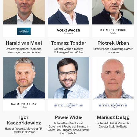
Harald van Meel
Tomasz Tonder
Piotrek Urban
Director International Fleet Sales,
Director Group e-mobility,
Director Sales & Marketing, Daimler
Volkswagen Financial Services
Volkswagen Group Polska
Truck Poland
Igor
Paweł Wideł
Mariusz Deląg
Kaczorkiewicz
Public Affairs Director and
Technical & SPW & Masterplan
Government Relations at Stellantis in
Director, Stellantis Gliwice
Head of Product & Marketing, PR,
Czech Rep, Hungary, Poland & Slovak
Daimler Truck Polska
Rep., Stellantis