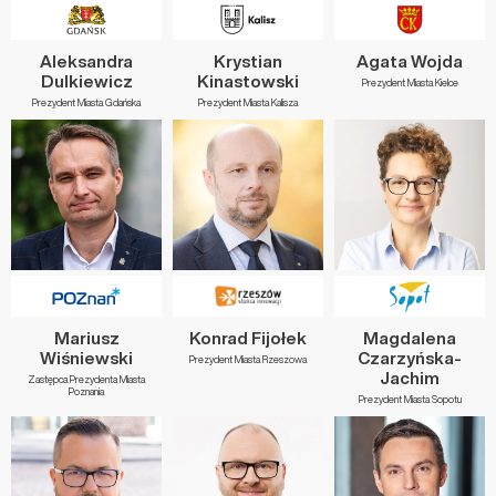
Aleksandra
Krystian
Agata Wojda
Dulkiewicz
Kinastowski
Prezydent Miasta Kielce
Prezydent Miasta Gdańska
Prezydent Miasta Kalisza
Mariusz
Konrad Fijołek
Magdalena
Wiśniewski
Czarzyńska-
Prezydent Miasta Rzeszowa
Jachim
Zastępca Prezydenta Miasta
Poznania
Prezydent Miasta Sopotu