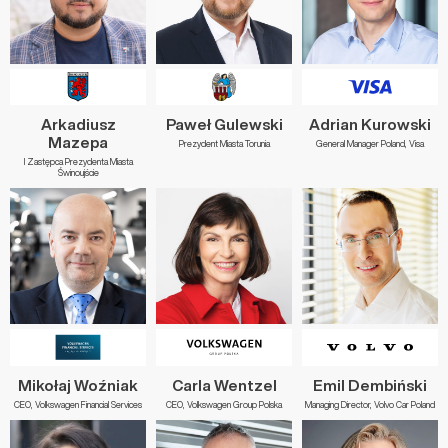
Arkadiusz
Paweł Gulewski
Adrian Kurowski
Mazepa
Prezydent Miasta Torunia
General Manager Poland, Visa
I Zastępca Prezydenta Miasta
Świnoujście
Mikołaj Woźniak
Carla Wentzel
Emil Dembiński
CEO, Volkswagen Financial Services
CEO, Volkswagen Group Polska
Managing Director, Volvo Car Poland