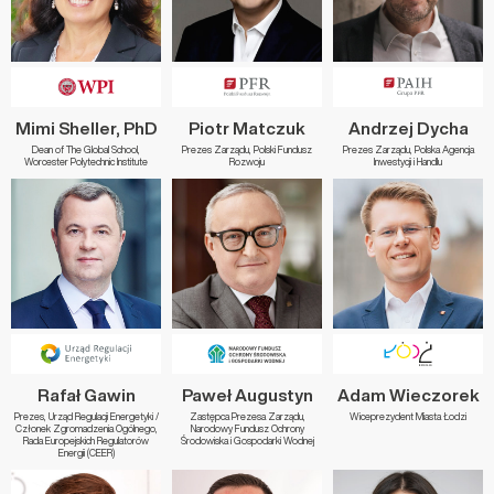
Mimi Sheller, PhD
Piotr Matczuk
Andrzej Dycha
Dean of The Global School,
Prezes Zarządu, Polski Fundusz
Prezes Zarządu, Polska Agencja
Worcester Polytechnic Institute
Rozwoju
Inwestycji i Handlu
Rafał Gawin
Paweł Augustyn
Adam Wieczorek
Prezes, Urząd Regulacji Energetyki /
Zastępca Prezesa Zarządu,
Wiceprezydent Miasta Łodzi
Członek Zgromadzenia Ogólnego,
Narodowy Fundusz Ochrony
Rada Europejskich Regulatorów
Środowiska i Gospodarki Wodnej
Energii (CEER)