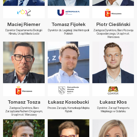
Maciej Riemer
Tomasz Fijołek
Piotr Cieśliński
Dyrektor Departamentu Ekologii i
Dyrektor ds. Legislacji, Unia Metropolii
Zastępca Dyrektora, Biuro Rozwoju
Klimatu, Urząd Miasta Łodzi
Polskich
Gospodarczego, Urząd m.st.
Warszawa
Tomasz Tosza
Łukasz Kosobucki
Łukasz Kłos
Zastępca Dyrektora, Biuro
Prezes Zarządu, Komunikacja Miejska
Dyrektor, Zarząd Transportu
Zarządzania Ruchem Drogowym,
Rybnik
Miejskiego w Gdańsku
Urząd m.st. Warszawy