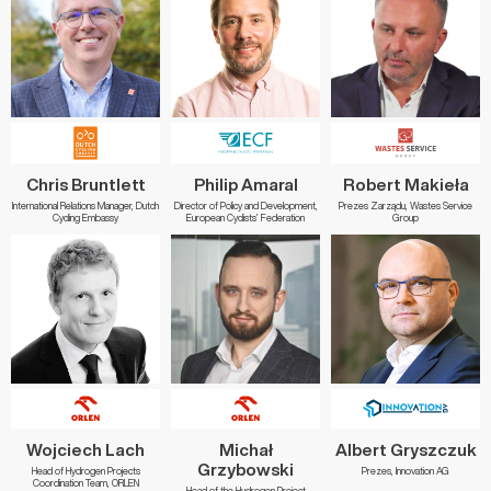
Chris Bruntlett
Philip Amaral
Robert Makieła
International Relations Manager, Dutch
Director of Policy and Development,
Prezes Zarządu, Wastes Service
Cycling Embassy
European Cyclists’ Federation
Group
Wojciech Lach
Michał
Albert Gryszczuk
Grzybowski
Head of Hydrogen Projects
Prezes, Innovation AG
Coordination Team, ORLEN
Head of the Hydrogen Project