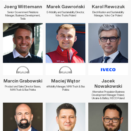
Joerg Wittemann
Marek Gawroński
Karol Rewczuk
Senior Government Relations
E-Mobility and Sustainability Director,
Electrification and Sustainability
Manager, Business Development,
Volvo Trucks Poland
Manager, Volvo Car Poland
Tesla
Marcin Grabowski
Maciej Wątor
Jacek
Nowakowski
Product and Sales Director Buses,
eMobility Manager, MAN Truck & Bus
MAN Truck & Bus Polska
Polska
Alternative Propulsion Business
Development Manager Poland,
Ukraine & Baltics, IVECO Poland