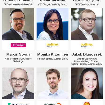
CEO & Co-founder, Inbalance Grid
CTO, ChargeIn / e-Mobility Expert
CEO i Założyciel, Greencell
Marcin Styrna
Monika Krzemień
Jakub Długoszek
Vice-president, TAURON Nowe
Członkini Zarządu, Budimex Mobility
Dyrektor Budownictwa
Technologie
Infrastrukturalnego, Budimex /
Członek Zarządu, Budimex Mobility