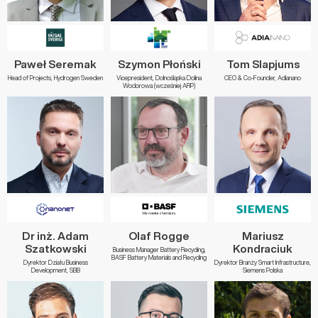
Paweł Seremak
Szymon Płoński
Tom Slapjums
Head of Projects, Hydrogen Sweden
Vicepresident, Dolnośląska Dolina
CEO & Co-Founder, Adianano
Wodorowa (wcześniej ARP)
Dr inż. Adam
Olaf Rogge
Mariusz
Szatkowski
Kondraciuk
Business Manager Battery Recycling,
BASF Battery Materials and Recycling
Dyrektor Działu Business
Dyrektor Branży Smart Infrastructure,
Development, SBB
Siemens Polska