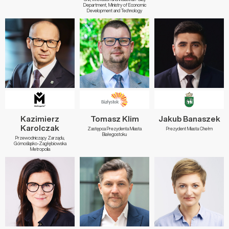
Department, Ministry of Economic
Development and Technology
Kazimierz
Tomasz Klim
Jakub Banaszek
Karolczak
Zastępca Prezydenta Miasta
Prezydent Miasta Chełm
Białegostoku
Przewodniczący Zarządu,
Górnośląsko-Zagłębiowska
Metropolia