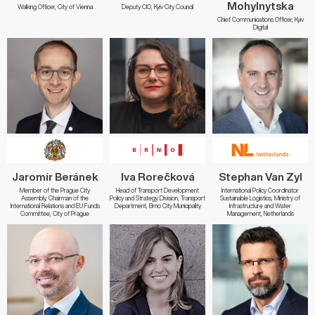
Mohylnytska
Walking Officer, City of Vienna
Deputy CIO, Kyiv City Council
Chief Communications Officer, Kyiv
Digital
Jaromír Beránek
Iva Rorečková
Stephan Van Zyl
Member of the Prague City
Head of Transport Development
International Policy Coordinator
Assembly, Chairman of the
Policy and Strategy Division, Transport
Sustainable Logistics, Ministry of
International Relations and EU Funds
Department, Brno City Municipality
Infrastructure and Water
Committee, City of Prague
Management, Netherlands