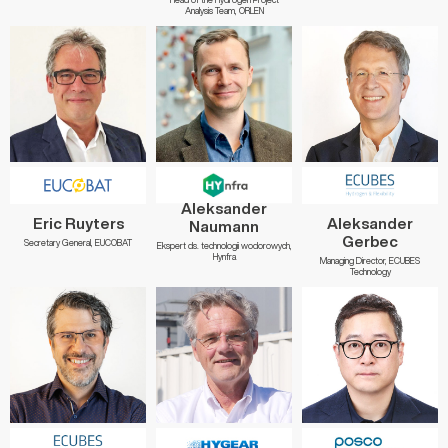
Analysis Team, ORLEN
Aleksander
Eric Ruyters
Aleksander
Naumann
Gerbec
Secretary General, EUCOBAT
Ekspert ds. technologii wodorowych,
Hynfra
Managing Director, ECUBES
Technology