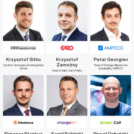
Krzysztof Sitko
Krzysztof
Petar Georgiev
Zamożny
Dyrektor Operacyjny, Ekoenergetyka
Head of Strategic Alliances and
Serwis
Sustainability, AMPECO
Head of Sales, Garo Polska
Simonas Stankus
Kamil Babiński
Paweł Ochyński