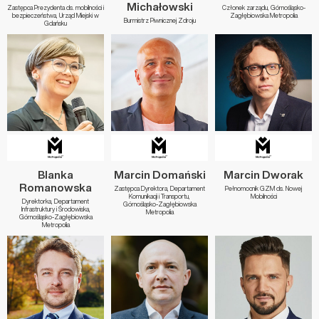
Michałowski
Zastępca Prezydenta ds. mobilności i
Członek zarządu, Górnośląsko-
bezpieczeństwa, Urząd Miejski w
Zagłębiowska Metropolia
Burmistrz Piwnicznej Zdroju
Gdańsku
Blanka
Marcin Domański
Marcin Dworak
Romanowska
Zastępca Dyrektora, Departament
Pełnomocnik GZM ds. Nowej
Komunikacji i Transportu,
Mobilności
Dyrektorka, Departament
Górnośląsko-Zagłębiowska
Infrastruktury i Środowiska,
Metropolia
Górnośląsko-Zagłębiowska
Metropolia