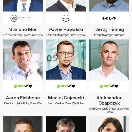
Stefano Mor
Paweł Powalski
Jerzy Hennig
Prezes Zarządu, Porsche Inter Auto
EV Product Manager, Nissan / Astara
Product Manager, Kia Polska
Aaron Fishbone
Maciej Gajewski
Aleksander
Czapczyk
Director of Public Policy, GreenWay
Board Member, GreenWay Polska
Chief Commercial Officer, GreenWay
Polska