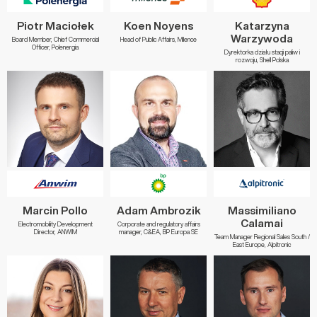
Piotr Maciołek
Koen Noyens
Katarzyna
Warzywoda
Board Member, Chief Commercial
Head of Public Affairs, Milence
Officer, Polenergia
Dyrektorka działu stacji paliw i
rozwoju, Shell Polska
Marcin Pollo
Adam Ambrozik
Massimiliano
Calamai
Electromobility Development
Corporate and regulatory affairs
Director, ANWIM
manager, C&EA, BP Europa SE
Team Manager Regional Sales South /
East Europe, Alpitronic