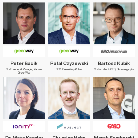
Peter Badik
Rafał Czyżewski
Bartosz Kubik
Co-Founder & Managing Partner,
CEO, GreenWay Polska
Co-founder & CEO, Ekoenergetyka
GreenWay
Dr. Meta Kessler
Christian Hahn
Marek Samborski