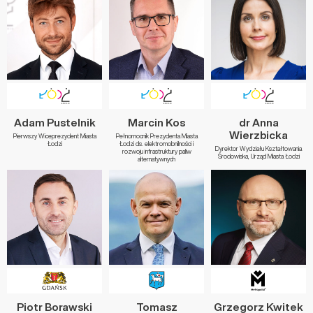
Adam Pustelnik
Marcin Kos
dr Anna
Wierzbicka
Pierwszy Wiceprezydent Miasta
Pełnomocnik Prezydenta Miasta
Łodzi
Łodzi ds. elektromobnilności i
Dyrektor Wydziału Kształtowania
rozwoju infrastruktury paliw
Środowiska, Urząd Miasta Łodzi
alternatywnych
Piotr Borawski
Tomasz
Grzegorz Kwitek