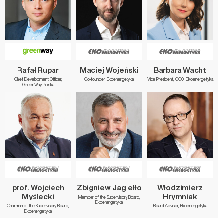
Rafał Rupar
Maciej Wojeński
Barbara Wacht
Chief Development Officer,
Co-founder, Ekoenergetyka
Vice President, CCO, Ekoenergetyka
GreenWay Polska
prof. Wojciech
Zbigniew Jagiełło
Włodzimierz
Myślecki
Hrymniak
Member of the Supervisory Board,
Ekoenergetyka
Chairman of the Supervisory Board,
Board Advisor, Ekoenergetyka
Ekoenergetyka