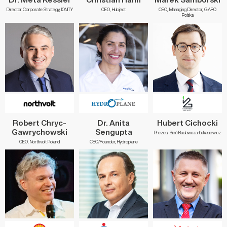
Director Corporate Strategy, IONITY
CEO, Hubject
CEO, Managing Director, GARO
Polska
Robert Chryc-
Dr. Anita
Hubert Cichocki
Gawrychowski
Sengupta
Prezes, Sieć Badawcza Łukasiewicz
CEO, Northvolt Poland
CEO/Founder, Hydroplane