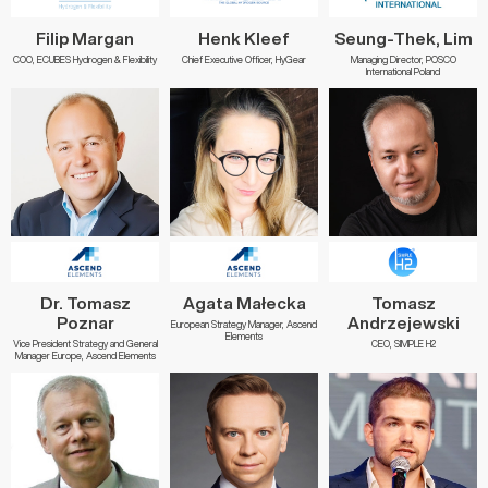
Filip Margan
Henk Kleef
Seung-Thek, Lim
COO, ECUBES Hydrogen & Flexibility
Chief Executive Officer, HyGear
Managing Director, POSCO
International Poland
Dr. Tomasz
Agata Małecka
Tomasz
Poznar
Andrzejewski
European Strategy Manager, Ascend
Elements
Vice President Strategy and General
CEO, SIMPLE H2
Manager Europe, Ascend Elements