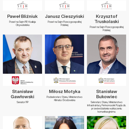
Paweł Bliźniuk
Janusz Cieszyński
Krzysztof
Truskolaski
Poseł na Sejm RP, Koalicja
Poseł na Sejm Rzeczypospolitej
Obywatelska
Polskiej
Poseł na Sejm Rzeczypospolitej
Polskiej
Stanisław
Miłosz Motyka
Stanisław
Gawłowski
Bukowiec
Podsekretarz Stanu, Ministerstwo
Klimatu i Środowiska
Senator RP
Sekretarz Stanu, Ministerstwo
Infrastruktury, Pełnomocnik Rządu ds.
przeciwdziałania wykluczeniu
komunikacyjnemu