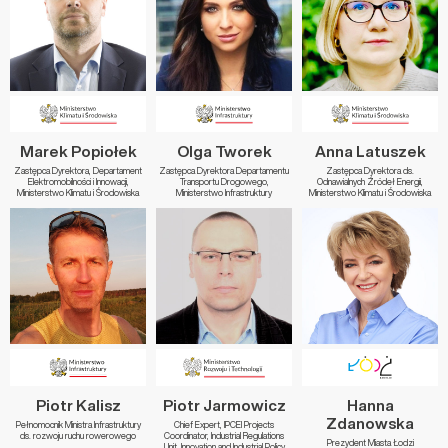
Marek Popiołek
Olga Tworek
Anna Latuszek
Zastępca Dyrektora, Departament
Zastępca Dyrektora Departamentu
Zastępca Dyrektora ds.
Elektromobilności i Innowacji,
Transportu Drogowego,
Odnawialnych Źródeł Energii,
Ministerstwo Klimatu i Środowiska
Ministerstwo Infrastruktury
Ministerstwo Klimatu i Środowiska
Piotr Kalisz
Piotr Jarmowicz
Hanna
Zdanowska
Pełnomocnik Ministra Infrastruktury
Chief Expert, IPCEI Projects
ds. rozwoju ruchu rowerowego
Coordinator, Industrial Regulations
Prezydent Miasta Łodzi
Unit, Innovation and Industrial Policy