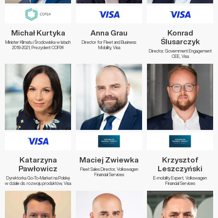
Michał Kurtyka
Anna Grau
Konrad
Ślusarczyk
Minister Klimatu i Środowiska w latach
Director for Fleet and Business
2019-2021, Prezydent COP24
Mobility, Visa
Director, Government Engagement
CEE, Visa
Katarzyna
Maciej Zwiewka
Krzysztof
Pawłowicz
Leszczyński
Fleet Sales Director, Volkswagen
Financial Services
Dyrektorka Go-To-Market na Polskę
E-mobility Expert, Volkswagen
w dziale ds. rozwoju produktów, Visa
Financial Services