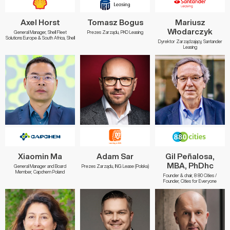
Axel Horst
Tomasz Bogus
Mariusz
Włodarczyk
General Manager, Shell Fleet
Prezes Zarządu, PKO Leasing
Solutions Europe & South Africa, Shell
Dyrektor Zarządzający, Santander
Leasing
Xiaomin Ma
Adam Sar
Gil Peñalosa,
MBA, PhDhc
General Manager and Board
Prezes Zarządu, ING Lease (Polska)
Member, Capchem Poland
Founder & chair, 8 80 Cities /
Founder, Cities for Everyone