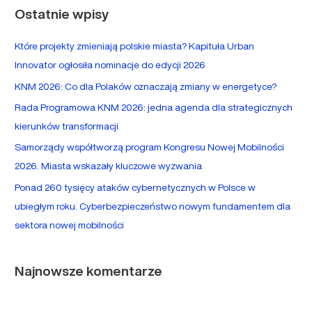
Ostatnie wpisy
k
a
Które projekty zmieniają polskie miasta? Kapituła Urban
j
Innovator ogłosiła nominacje do edycji 2026
d
KNM 2026: Co dla Polaków oznaczają zmiany w energetyce?
l
Rada Programowa KNM 2026: jedna agenda dla strategicznych
a
kierunków transformacji
:
Samorządy współtworzą program Kongresu Nowej Mobilności
2026. Miasta wskazały kluczowe wyzwania
Ponad 260 tysięcy ataków cybernetycznych w Polsce w
ubiegłym roku. Cyberbezpieczeństwo nowym fundamentem dla
sektora nowej mobilności
Najnowsze komentarze