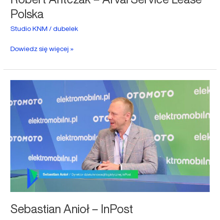
Polska
Studio KNM
/
dubelek
Dowiedz się więcej »
Sebastian
Anioł
–
InPost
Sebastian Anioł – InPost