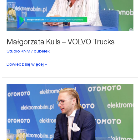
Małgorzata Kulis – VOLVO Trucks
Studio KNM
/
dubelek
Dowiedz się więcej »
Piotr
Pawlak
–
Toyota
NORD