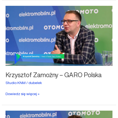
Krzysztof
Zamożny
–
GARO
Polska
Krzysztof Zamożny – GARO Polska
Studio KNM
/
dubelek
Dowiedz się więcej »
Łukasz