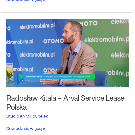
Radosław
Kitala
–
Arval
Service
Lease
Polska
Radosław Kitala – Arval Service Lease
Polska
Studio KNM
/
dubelek
Dowiedz się więcej »