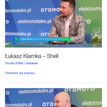
Klamka
–
Shell
Łukasz Klamka – Shell
Studio KNM
/
dubelek
Dowiedz się więcej »
Paweł
Ochyński
–
GreenCell