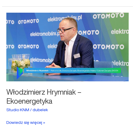
Włodzimierz
Hrymniak
–
Ekoenergetyka
Włodzimierz Hrymniak –
Ekoenergetyka
Studio KNM
/
dubelek
Dowiedz się więcej »