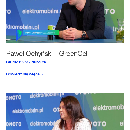
Paweł Ochyński – GreenCell
Studio KNM
/
dubelek
Dowiedz się więcej »
Małgorzata
Kulis
–
VOLVO
Trucks