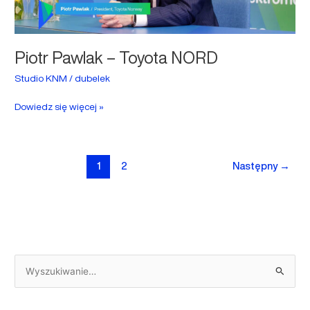
Piotr Pawlak – Toyota NORD
Studio KNM
/
dubelek
Dowiedz się więcej »
1
2
Następny
→
S
z
u