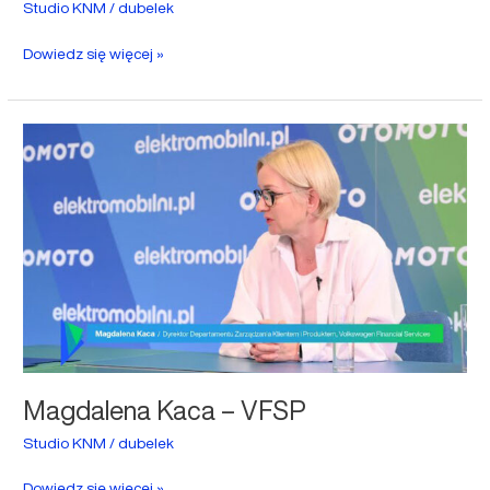
Studio KNM
/
dubelek
Dowiedz się więcej »
Magdalena
Kaca
–
VFSP
Magdalena Kaca – VFSP
Studio KNM
/
dubelek
Dowiedz się więcej »