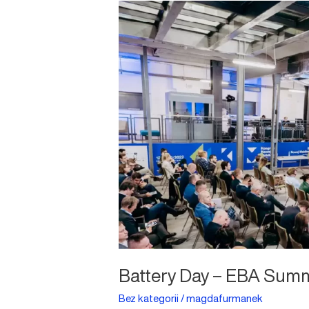
Battery
Day
–
EBA
Summit
Battery Day – EBA Summ
Bez kategorii
/
magdafurmanek