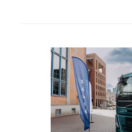
eHDV
Forum