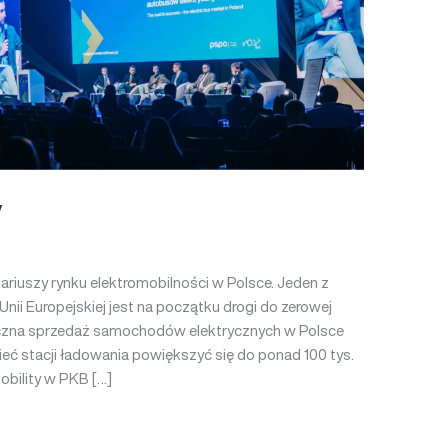
y
riuszy rynku elektromobilności w Polsce. Jeden z
ii Europejskiej jest na początku drogi do zerowej
roczna sprzedaż samochodów elektrycznych w Polsce
eć stacji ładowania powiększyć się do ponad 100 tys.
obility w PKB […]