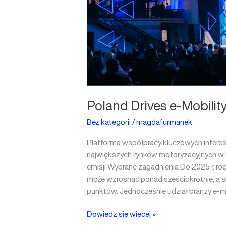
Poland Drives e-Mobilit
Bez kategorii
/
magdafurmanek
Platforma współpracy kluczowych interesa
największych rynków motoryzacyjnych w Un
emisji Wybrane zagadnienia Do 2025 r. 
może wzrosnąć ponad sześciokrotnie, a si
punktów. Jednocześnie udział branży e-m
Dowiedz się więcej »