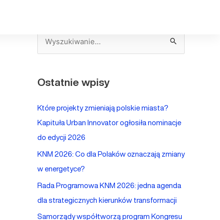
S
z
u
Ostatnie wpisy
k
a
Które projekty zmieniają polskie miasta?
j
Kapituła Urban Innovator ogłosiła nominacje
d
do edycji 2026
l
KNM 2026: Co dla Polaków oznaczają zmiany
a
w energetyce?
:
Rada Programowa KNM 2026: jedna agenda
dla strategicznych kierunków transformacji
Samorządy współtworzą program Kongresu