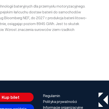
hnologii bateryjnych dla przemysłu motoryzacyjnego.
ropejskim łańcuchu dostaw baterii do samochodów
 Bloomberg NEF, do 2027 r. produkcja baterii litowo-
tnie, osiągając poziom 8945 GWh. Jest to skutek
iecie. Wzrost znaczenia surowców ziem rzadkich
Regulamin
Kup bilet
Polityka prywatności
Informacje organizacyjne
rmowe wejście