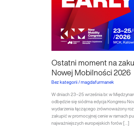
Nowej
Mobilności
2026
Ostatni moment na zaku
Nowej Mobilności 2026
Bez kategorii
/
magdafurmanek
W dniach 23–25 września br. w Między
odbędzie się siódma edycja Kongresu Now
wydarzenia łączącego zrównoważony rozwó
zakupić w promocyjnej cenie w ramach puli
najważniejszych europejskich forów […]