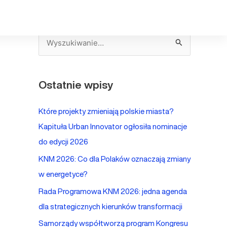
S
z
u
Ostatnie wpisy
k
a
Które projekty zmieniają polskie miasta?
j
Kapituła Urban Innovator ogłosiła nominacje
d
do edycji 2026
l
KNM 2026: Co dla Polaków oznaczają zmiany
a
w energetyce?
:
Rada Programowa KNM 2026: jedna agenda
dla strategicznych kierunków transformacji
Samorządy współtworzą program Kongresu