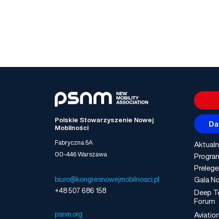
Polskie Stowarzyszenie Nowej
Da
Mobilności
Fabryczna 5A
Aktualn
00-446 Warszawa
Progra
Prelege
Gala No
biuro@kongresnowejmobilnosci.pl
+48 507 686 158
Deep T
Forum
psnm.org
Aviatio