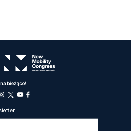
na bieżąco!
letter