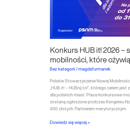
które
ożywią
polskie
miasta
Konkurs HUB it! 2026 – 
mobilności, które ożywią
Bez kategorii
/
magdafurmanek
Polskie Stowarzyszenie Nowej Mobilności
„HUB it! – HUBnij to!”, którego celem je
dla polskich miast. Prace konkursowe możn
zostaną ogłoszone podczas Kongresu Now
000 złotych. Partnerem merytorycznym
Dowiedz się więcej »