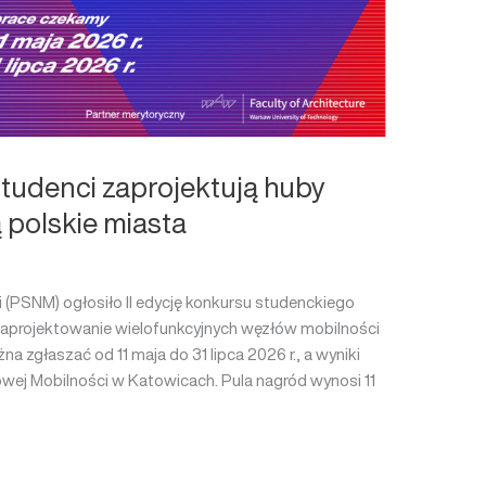
studenci zaprojektują huby
 polskie miasta
 (PSNM) ogłosiło II edycję konkursu studenckiego
st zaprojektowanie wielofunkcyjnych węzłów mobilności
a zgłaszać od 11 maja do 31 lipca 2026 r., a wyniki
ej Mobilności w Katowicach. Pula nagród wynosi 11