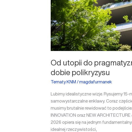
Od utopii do pragmatyzm
dobie polikryzysu
Tematy KNM
/
magdafurmanek
Lubimy idealistyczne wizje. Rysujemy 15-m
samowystarczalne enklawy. Coraz częście
musimy brutalnie rewidować to podejści
INNOVATION oraz NEW ARCHITECTURE &
2026 opiera się na jednym fundamentalnym
idealnej rzeczywistości,