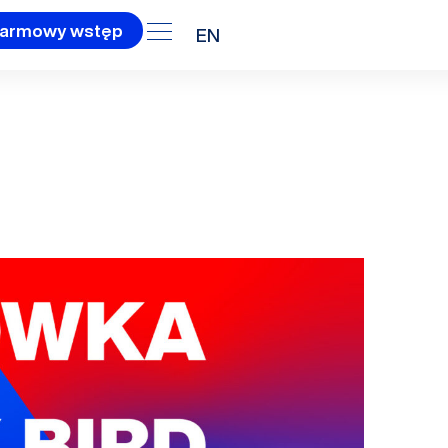
armowy wstęp
EN