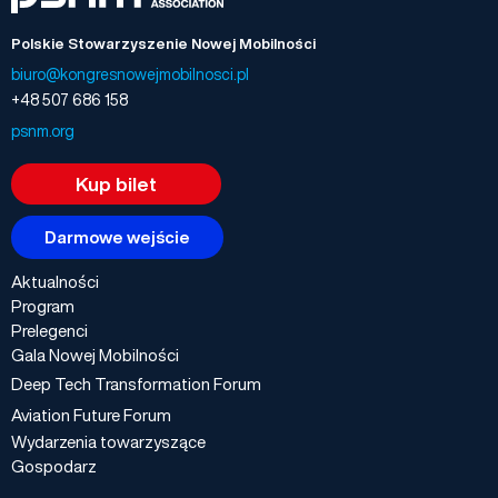
Polskie Stowarzyszenie Nowej Mobilności
biuro@kongresnowejmobilnosci.pl
+48 507 686 158
psnm.org
Kup bilet
Darmowe wejście
Aktualności
Program
Prelegenci
Gala Nowej Mobilności
Deep Tech Transformation Forum
Aviation Future Forum
Wydarzenia towarzyszące
Gospodarz