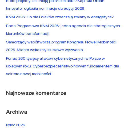
Które projekty zmieniają polskie miasta? Kapituła Urban
j
Innovator ogłosiła nominacje do edycji 2026
d
KNM 2026: Co dla Polaków oznaczają zmiany w energetyce?
l
Rada Programowa KNM 2026: jedna agenda dla strategicznych
a
kierunków transformacji
:
Samorządy współtworzą program Kongresu Nowej Mobilności
2026. Miasta wskazały kluczowe wyzwania
Ponad 260 tysięcy ataków cybernetycznych w Polsce w
ubiegłym roku. Cyberbezpieczeństwo nowym fundamentem dla
sektora nowej mobilności
Najnowsze komentarze
Archiwa
lipiec 2026