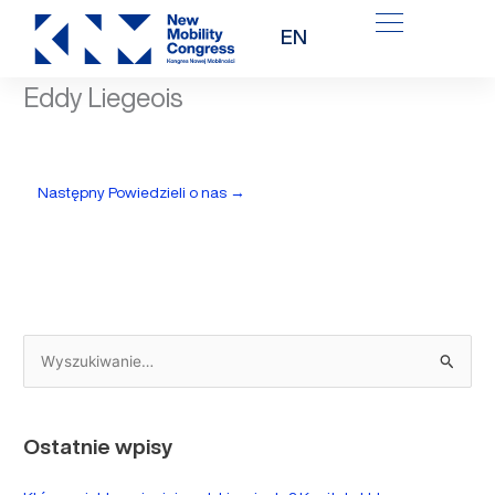
Przejdź
EN
do
treści
Eddy Liegeois
Następny Powiedzieli o nas
→
S
z
u
Ostatnie wpisy
k
a