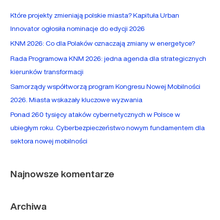
a
Które projekty zmieniają polskie miasta? Kapituła Urban
j
Innovator ogłosiła nominacje do edycji 2026
d
KNM 2026: Co dla Polaków oznaczają zmiany w energetyce?
l
Rada Programowa KNM 2026: jedna agenda dla strategicznych
a
kierunków transformacji
:
Samorządy współtworzą program Kongresu Nowej Mobilności
2026. Miasta wskazały kluczowe wyzwania
Ponad 260 tysięcy ataków cybernetycznych w Polsce w
ubiegłym roku. Cyberbezpieczeństwo nowym fundamentem dla
sektora nowej mobilności
Najnowsze komentarze
Archiwa