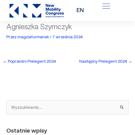
Przejdź
EN
do
treści
Agnieszka Szymczyk
Przez
magdafurmanek
/
7 września 2024
←
Poprzedni Prelegent 2024
Następny Prelegent 2024
→
S
z
u
Ostatnie wpisy
k