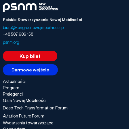
Polskie Stowarzyszenie Nowej Mobilności
biuro@kongresnowejmobilnosci.pl
+48 507 686 158
psnm.org
Kup bilet
Darmowe wejście
Aktualności
Program
Prelegenci
Gala Nowej Mobilności
Deep Tech Transformation Forum
Aviation Future Forum
Wydarzenia towarzyszące
Gospodarz