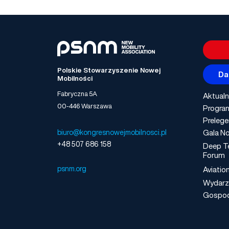
Polskie Stowarzyszenie Nowej
Da
Mobilności
Fabryczna 5A
Aktualn
00-446 Warszawa
Progra
Prelege
Gala No
biuro@kongresnowejmobilnosci.pl
+48 507 686 158
Deep T
Forum
psnm.org
Aviatio
Wydarz
Gospo