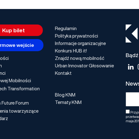
Regulamin
Kup bilet
Polityka prywatności
Informacje organizacyjne
rmowe wejście
Konkurs HUB it!
Bądź 
ości
Znajdź nową mobilność
m
Urban Innovator Głosowanie
nci
Kontakt
wej Mobilności
News
ech Transformation
Blog KNM
Tematy KNM
n Future Forum
enia towarzyszące
Przyj
przetwar
darz
maja 201