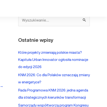
S
z
u
Ostatnie wpisy
k
a
Które projekty zmieniają polskie miasta?
j
Kapituła Urban Innovator ogłosiła nominacje
d
do edycji 2026
l
KNM 2026: Co dla Polaków oznaczają zmiany
a
w energetyce?
:
→
Rada Programowa KNM 2026: jedna agenda
dla strategicznych kierunków transformacji
Samorządy współtworzą program Kongresu