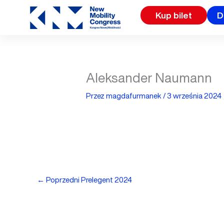
Przejdź
Kup bilet
D
do
treści
Aleksander Naumann
Przez
magdafurmanek
/
3 września 2024
←
Poprzedni Prelegent 2024