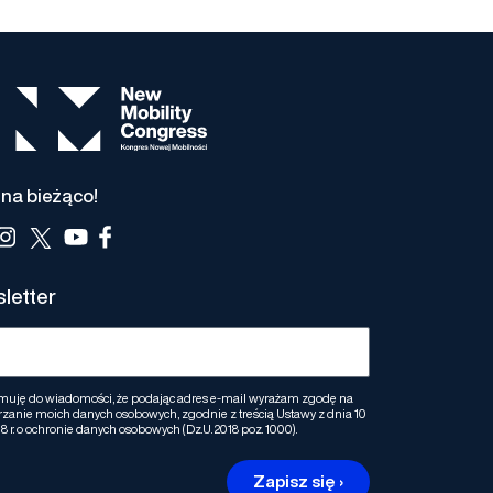
na bieżąco!
letter
muję do wiadomości, że podając adres e-mail wyrażam zgodę na
zanie moich danych osobowych, zgodnie z treścią Ustawy z dnia 10
8 r. o ochronie danych osobowych (Dz.U. 2018 poz. 1000).
Zapisz się ›