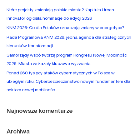
a
Które projekty zmieniają polskie miasta? Kapituła Urban
j
Innovator ogłosiła nominacje do edycji 2026
d
KNM 2026: Co dla Polaków oznaczają zmiany w energetyce?
l
Rada Programowa KNM 2026: jedna agenda dla strategicznych
a
kierunków transformacji
:
Samorządy współtworzą program Kongresu Nowej Mobilności
2026. Miasta wskazały kluczowe wyzwania
Ponad 260 tysięcy ataków cybernetycznych w Polsce w
ubiegłym roku. Cyberbezpieczeństwo nowym fundamentem dla
sektora nowej mobilności
Najnowsze komentarze
Archiwa