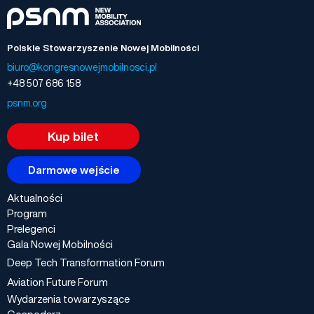
Polskie Stowarzyszenie Nowej Mobilności
biuro@kongresnowejmobilnosci.pl
+48 507 686 158
psnm.org
Kup bilet
Darmowe wejście
Aktualności
Program
Prelegenci
Gala Nowej Mobilności
Deep Tech Transformation Forum
Aviation Future Forum
Wydarzenia towarzyszące
Gospodarz