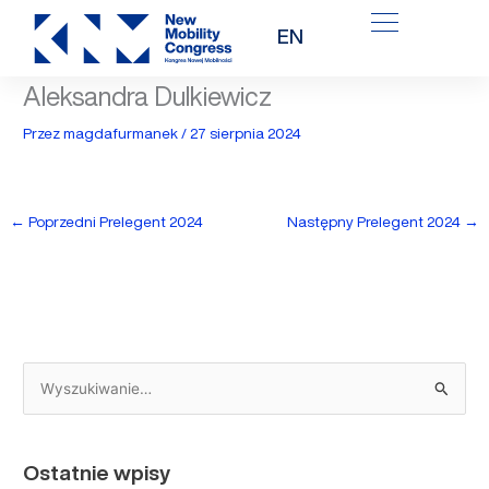
Przejdź
EN
do
treści
Aleksandra Dulkiewicz
Przez
magdafurmanek
/
27 sierpnia 2024
←
Poprzedni Prelegent 2024
Następny Prelegent 2024
→
S
z
u
Ostatnie wpisy
k