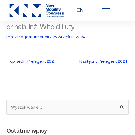
Przejdź
EN
do
treści
dr hab. inż. Witold Luty
Przez
magdafurmanek
/
25 września 2024
←
Poprzedni Prelegent 2024
Następny Prelegent 2024
→
S
z
u
Ostatnie wpisy
k