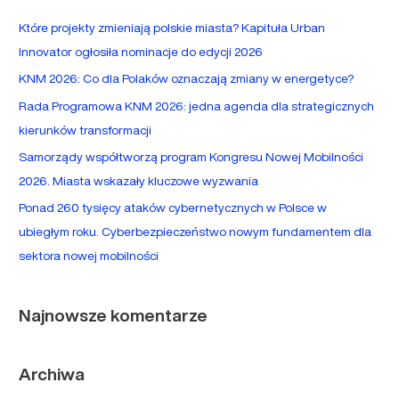
a
Które projekty zmieniają polskie miasta? Kapituła Urban
j
Innovator ogłosiła nominacje do edycji 2026
d
KNM 2026: Co dla Polaków oznaczają zmiany w energetyce?
l
Rada Programowa KNM 2026: jedna agenda dla strategicznych
a
kierunków transformacji
:
Samorządy współtworzą program Kongresu Nowej Mobilności
2026. Miasta wskazały kluczowe wyzwania
Ponad 260 tysięcy ataków cybernetycznych w Polsce w
ubiegłym roku. Cyberbezpieczeństwo nowym fundamentem dla
sektora nowej mobilności
Najnowsze komentarze
Archiwa