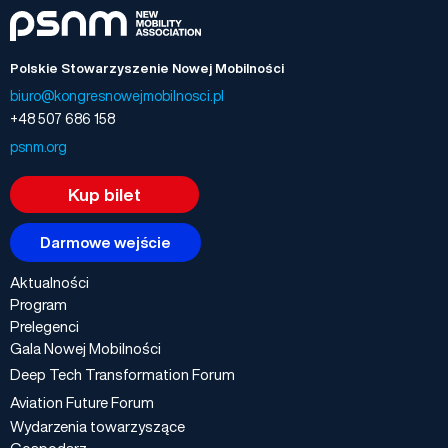
Polskie Stowarzyszenie Nowej Mobilności
biuro@kongresnowejmobilnosci.pl
+48 507 686 158
psnm.org
Kup bilet
Darmowe wejście
Aktualności
Program
Prelegenci
Gala Nowej Mobilności
Deep Tech Transformation Forum
Aviation Future Forum
Wydarzenia towarzyszące
Gospodarz