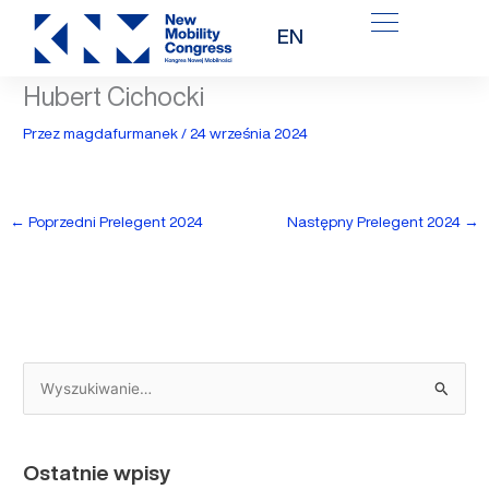
Przejdź
EN
do
treści
Hubert Cichocki
Przez
magdafurmanek
/
24 września 2024
←
Poprzedni Prelegent 2024
Następny Prelegent 2024
→
S
z
u
Ostatnie wpisy
k