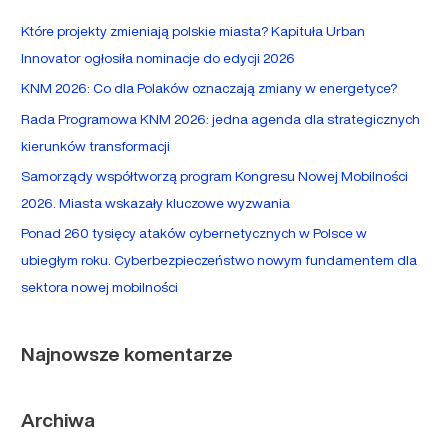
a
Które projekty zmieniają polskie miasta? Kapituła Urban
j
Innovator ogłosiła nominacje do edycji 2026
d
KNM 2026: Co dla Polaków oznaczają zmiany w energetyce?
l
Rada Programowa KNM 2026: jedna agenda dla strategicznych
a
kierunków transformacji
:
Samorządy współtworzą program Kongresu Nowej Mobilności
2026. Miasta wskazały kluczowe wyzwania
Ponad 260 tysięcy ataków cybernetycznych w Polsce w
ubiegłym roku. Cyberbezpieczeństwo nowym fundamentem dla
sektora nowej mobilności
Najnowsze komentarze
Archiwa