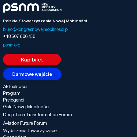
Polskie Stowarzyszenie Nowej Mobilności
biuro@kongresnowejmobilnosci.pl
+48 507 686 158
psnm.org
Kup bilet
Darmowe wejście
Aktualności
Program
Prelegenci
Gala Nowej Mobilności
Deep Tech Transformation Forum
Aviation Future Forum
Wydarzenia towarzyszące
Gospodarz