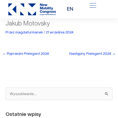
Przejdź
EN
do
treści
Jakub Motovsky
Przez
magdafurmanek
/
21 września 2024
←
Poprzedni Prelegent 2024
Następny Prelegent 2024
→
S
z
u
Ostatnie wpisy
k