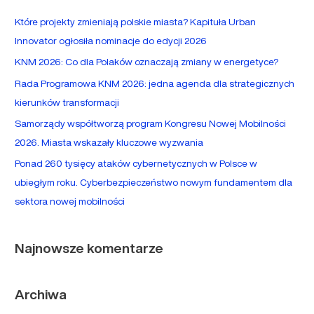
a
Które projekty zmieniają polskie miasta? Kapituła Urban
j
Innovator ogłosiła nominacje do edycji 2026
d
KNM 2026: Co dla Polaków oznaczają zmiany w energetyce?
l
Rada Programowa KNM 2026: jedna agenda dla strategicznych
a
kierunków transformacji
:
Samorządy współtworzą program Kongresu Nowej Mobilności
2026. Miasta wskazały kluczowe wyzwania
Ponad 260 tysięcy ataków cybernetycznych w Polsce w
ubiegłym roku. Cyberbezpieczeństwo nowym fundamentem dla
sektora nowej mobilności
Najnowsze komentarze
Archiwa