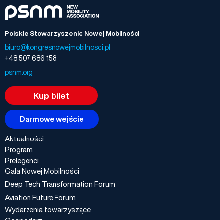
Polskie Stowarzyszenie Nowej Mobilności
biuro@kongresnowejmobilnosci.pl
+48 507 686 158
psnm.org
Kup bilet
Darmowe wejście
Aktualności
Program
Prelegenci
Gala Nowej Mobilności
Deep Tech Transformation Forum
Aviation Future Forum
Wydarzenia towarzyszące
Gospodarz