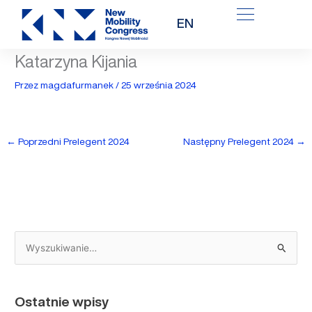
Przejdź
EN
do
treści
Katarzyna Kijania
Przez
magdafurmanek
/
25 września 2024
←
Poprzedni Prelegent 2024
Następny Prelegent 2024
→
S
z
u
Ostatnie wpisy
k