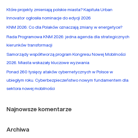
a
Które projekty zmieniają polskie miasta? Kapituła Urban
j
Innovator ogłosiła nominacje do edycji 2026
d
KNM 2026: Co dla Polaków oznaczają zmiany w energetyce?
l
Rada Programowa KNM 2026: jedna agenda dla strategicznych
a
kierunków transformacji
:
Samorządy współtworzą program Kongresu Nowej Mobilności
2026. Miasta wskazały kluczowe wyzwania
Ponad 260 tysięcy ataków cybernetycznych w Polsce w
ubiegłym roku. Cyberbezpieczeństwo nowym fundamentem dla
sektora nowej mobilności
Najnowsze komentarze
Archiwa