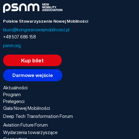
Polskie Stowarzyszenie Nowej Mobilności
biuro@kongresnowejmobilnosci.pl
+48 507 686 158
psnm.org
Kup bilet
Darmowe wejście
Aktualności
Program
Prelegenci
Gala Nowej Mobilności
Deep Tech Transformation Forum
Aviation Future Forum
Wydarzenia towarzyszące
Gospodarz