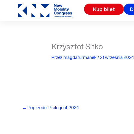
Przejdź
Kup bilet
D
do
treści
Krzysztof Sitko
Przez
magdafurmanek
/
21 września 202
←
Poprzedni Prelegent 2024