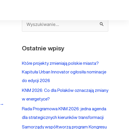
S
z
u
Ostatnie wpisy
k
a
Które projekty zmieniają polskie miasta?
j
Kapituła Urban Innovator ogłosiła nominacje
d
do edycji 2026
l
KNM 2026: Co dla Polaków oznaczają zmiany
a
w energetyce?
:
→
Rada Programowa KNM 2026: jedna agenda
dla strategicznych kierunków transformacji
Samorządy współtworzą program Kongresu