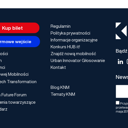
Regulamin
Kup bilet
Polityka prywatności
Informacje organizacyjne
rmowe wejście
Konkurs HUB it!
Bądź 
ości
Znajdź nową mobilność
m
Urban Innovator Głosowanie
nci
Kontakt
wej Mobilności
News
ech Transformation
Blog KNM
Tematy KNM
n Future Forum
enia towarzyszące
Przyj
przetwar
darz
maja 201