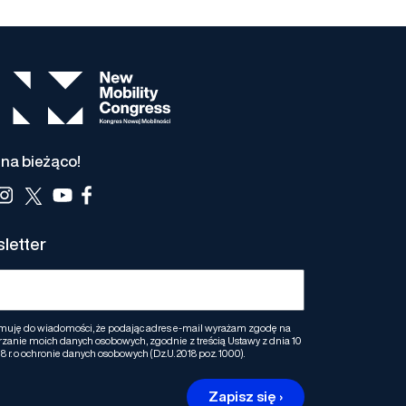
na bieżąco!
letter
muję do wiadomości, że podając adres e-mail wyrażam zgodę na
zanie moich danych osobowych, zgodnie z treścią Ustawy z dnia 10
8 r. o ochronie danych osobowych (Dz.U. 2018 poz. 1000).
Zapisz się ›