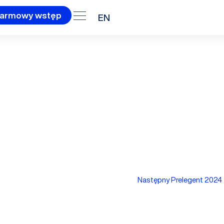
armowy wstęp
EN
4
Następny Prelegent 2024