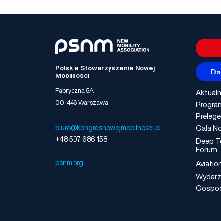
Polskie Stowarzyszenie Nowej
Da
Mobilności
Fabryczna 5A
Aktualn
00-446 Warszawa
Progra
Prelege
Gala No
biuro@kongresnowejmobilnosci.pl
+48 507 686 158
Deep T
Forum
psnm.org
Aviatio
Wydarz
Gospo