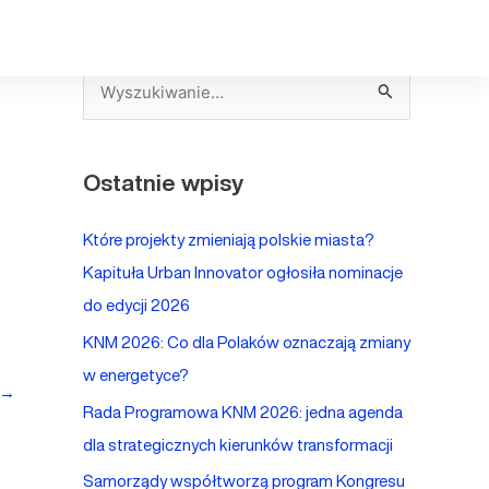
S
z
u
Ostatnie wpisy
k
a
Które projekty zmieniają polskie miasta?
j
Kapituła Urban Innovator ogłosiła nominacje
d
do edycji 2026
l
KNM 2026: Co dla Polaków oznaczają zmiany
a
w energetyce?
:
→
Rada Programowa KNM 2026: jedna agenda
dla strategicznych kierunków transformacji
Samorządy współtworzą program Kongresu