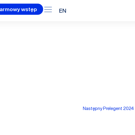
armowy wstęp
EN
4
Następny Prelegent 2024