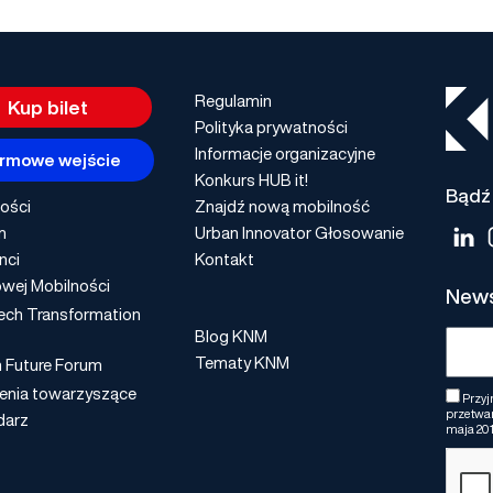
Regulamin
Kup bilet
Polityka prywatności
Informacje organizacyjne
rmowe wejście
Konkurs HUB it!
Bądź 
ości
Znajdź nową mobilność
m
Urban Innovator Głosowanie
nci
Kontakt
wej Mobilności
News
ech Transformation
Blog KNM
Tematy KNM
n Future Forum
enia towarzyszące
Przyj
przetwar
darz
maja 201