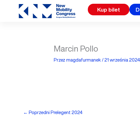
Przejdź
Kup bilet
D
do
treści
Marcin Pollo
Przez
magdafurmanek
/
21 września 202
←
Poprzedni Prelegent 2024