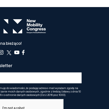
na bieżąco!
letter
muję do wiadomości, że podając adres e-mail wyrażam zgodę na
zanie moich danych osobowych, zgodnie z treścią Ustawy z dnia 10
8 r. o ochronie danych osobowych (Dz.U. 2018 poz. 1000).