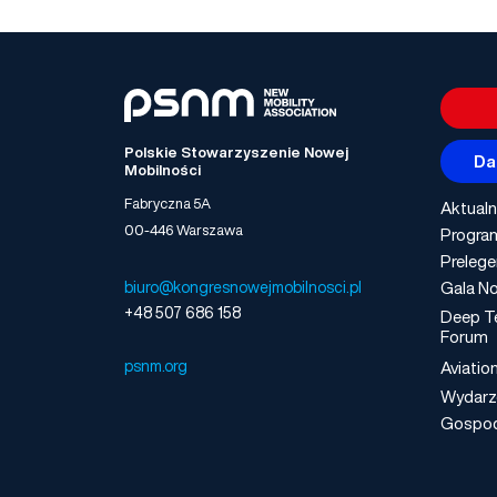
Polskie Stowarzyszenie Nowej
Da
Mobilności
Fabryczna 5A
Aktualn
00-446 Warszawa
Progra
Prelege
Gala No
biuro@kongresnowejmobilnosci.pl
+48 507 686 158
Deep T
Forum
psnm.org
Aviatio
Wydarz
Gospo