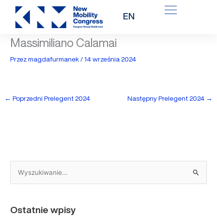
Przejdź
EN
do
treści
Massimiliano Calamai
Przez
magdafurmanek
/
14 września 2024
←
Poprzedni Prelegent 2024
Następny Prelegent 2024
→
S
z
u
Ostatnie wpisy
k