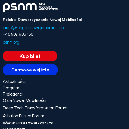
Polskie Stowarzyszenie Nowej Mobilności
biuro@kongresnowejmobilnosci.pl
+48 507 686 158
psnm.org
Kup bilet
Darmowe wejście
Aktualności
Program
Prelegenci
Gala Nowej Mobilności
Deep Tech Transformation Forum
Aviation Future Forum
Wydarzenia towarzyszące
Gospodarz