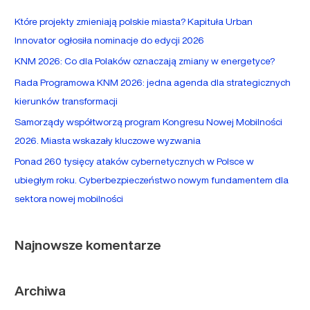
a
Które projekty zmieniają polskie miasta? Kapituła Urban
j
Innovator ogłosiła nominacje do edycji 2026
d
KNM 2026: Co dla Polaków oznaczają zmiany w energetyce?
l
Rada Programowa KNM 2026: jedna agenda dla strategicznych
a
kierunków transformacji
:
Samorządy współtworzą program Kongresu Nowej Mobilności
2026. Miasta wskazały kluczowe wyzwania
Ponad 260 tysięcy ataków cybernetycznych w Polsce w
ubiegłym roku. Cyberbezpieczeństwo nowym fundamentem dla
sektora nowej mobilności
Najnowsze komentarze
Archiwa