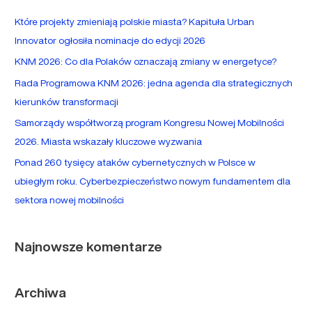
a
Które projekty zmieniają polskie miasta? Kapituła Urban
j
Innovator ogłosiła nominacje do edycji 2026
d
KNM 2026: Co dla Polaków oznaczają zmiany w energetyce?
l
Rada Programowa KNM 2026: jedna agenda dla strategicznych
a
kierunków transformacji
:
Samorządy współtworzą program Kongresu Nowej Mobilności
2026. Miasta wskazały kluczowe wyzwania
Ponad 260 tysięcy ataków cybernetycznych w Polsce w
ubiegłym roku. Cyberbezpieczeństwo nowym fundamentem dla
sektora nowej mobilności
Najnowsze komentarze
Archiwa