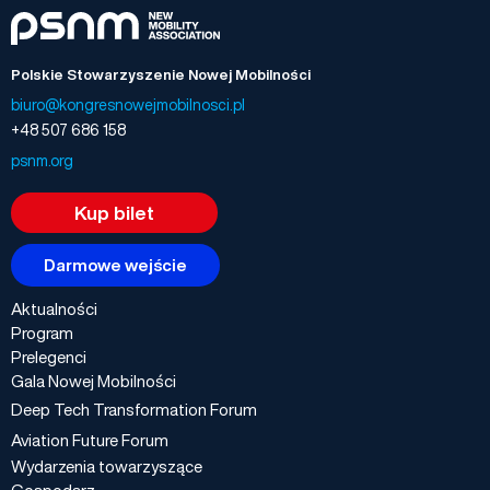
Polskie Stowarzyszenie Nowej Mobilności
biuro@kongresnowejmobilnosci.pl
+48 507 686 158
psnm.org
Kup bilet
Darmowe wejście
Aktualności
Program
Prelegenci
Gala Nowej Mobilności
Deep Tech Transformation Forum
Aviation Future Forum
Wydarzenia towarzyszące
Gospodarz