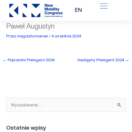
Przejdź
EN
do
treści
Paweł Augustyn
Przez
magdafurmanek
/
4 września 2024
←
Poprzedni Prelegent 2024
Następny Prelegent 2024
→
S
z
u
Ostatnie wpisy
k