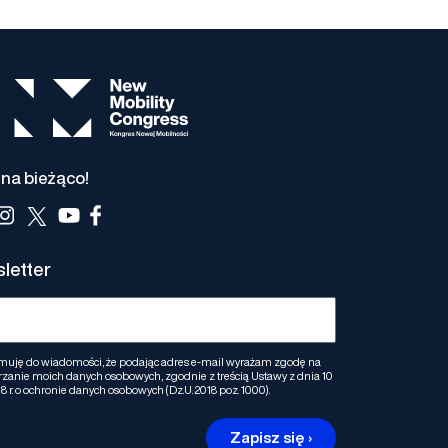
na bieżąco!
letter
muję do wiadomości, że podając adres e-mail wyrażam zgodę na
zanie moich danych osobowych, zgodnie z treścią Ustawy z dnia 10
8 r. o ochronie danych osobowych (Dz.U. 2018 poz. 1000).
Zapisz się ›