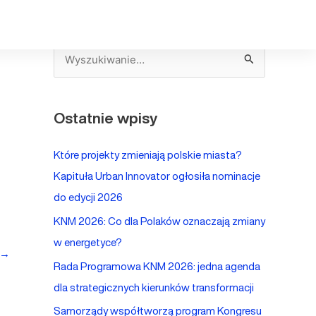
S
z
u
Ostatnie wpisy
k
a
Które projekty zmieniają polskie miasta?
j
Kapituła Urban Innovator ogłosiła nominacje
d
do edycji 2026
l
KNM 2026: Co dla Polaków oznaczają zmiany
a
w energetyce?
:
→
Rada Programowa KNM 2026: jedna agenda
dla strategicznych kierunków transformacji
Samorządy współtworzą program Kongresu