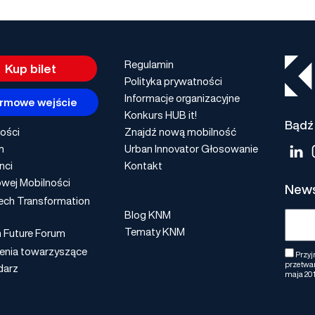
Regulamin
Kup bilet
Polityka prywatności
Informacje organizacyjne
rmowe wejście
Konkurs HUB it!
Bądź 
ości
Znajdź nową mobilność
m
Urban Innovator Głosowanie
nci
Kontakt
wej Mobilności
News
ech Transformation
Blog KNM
Tematy KNM
n Future Forum
enia towarzyszące
Przyj
przetwar
darz
maja 201