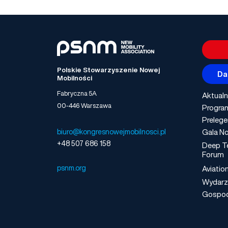
Polskie Stowarzyszenie Nowej
Da
Mobilności
Fabryczna 5A
Aktualn
00-446 Warszawa
Progra
Prelege
Gala No
biuro@kongresnowejmobilnosci.pl
+48 507 686 158
Deep T
Forum
psnm.org
Aviatio
Wydarz
Gospo