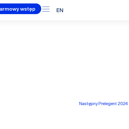
armowy wstęp
EN
4
Następny Prelegent 2024