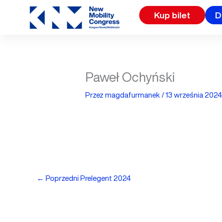
Przejdź
Kup bilet
D
do
treści
Paweł Ochyński
Przez
magdafurmanek
/
13 września 202
←
Poprzedni Prelegent 2024