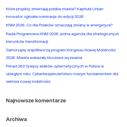
a
Które projekty zmieniają polskie miasta? Kapituła Urban
j
Innovator ogłosiła nominacje do edycji 2026
d
KNM 2026: Co dla Polaków oznaczają zmiany w energetyce?
l
Rada Programowa KNM 2026: jedna agenda dla strategicznych
a
kierunków transformacji
:
Samorządy współtworzą program Kongresu Nowej Mobilności
2026. Miasta wskazały kluczowe wyzwania
Ponad 260 tysięcy ataków cybernetycznych w Polsce w
ubiegłym roku. Cyberbezpieczeństwo nowym fundamentem dla
sektora nowej mobilności
Najnowsze komentarze
Archiwa