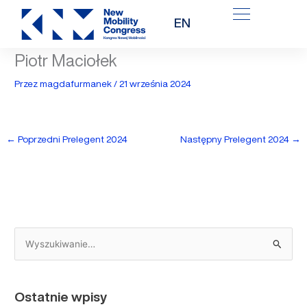
Przejdź
EN
do
treści
Piotr Maciołek
Przez
magdafurmanek
/
21 września 2024
←
Poprzedni Prelegent 2024
Następny Prelegent 2024
→
S
z
u
Ostatnie wpisy
k