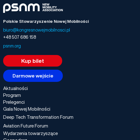
Polskie Stowarzyszenie Nowej Mobilności
biuro@kongresnowejmobilnosci.pl
+48 507 686 158
psnm.org
Kup bilet
Darmowe wejście
Aktualności
Program
Prelegenci
Gala Nowej Mobilności
Deep Tech Transformation Forum
Aviation Future Forum
Wydarzenia towarzyszące
Gospodarz