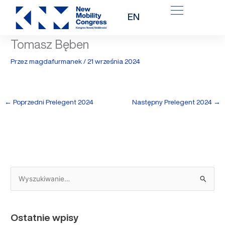
Przejdź
EN
do
treści
Tomasz Bęben
Przez
magdafurmanek
/
21 września 2024
←
Poprzedni Prelegent 2024
Następny Prelegent 2024
→
S
z
u
Ostatnie wpisy
k