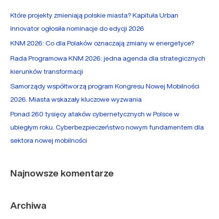
a
Które projekty zmieniają polskie miasta? Kapituła Urban
j
Innovator ogłosiła nominacje do edycji 2026
d
KNM 2026: Co dla Polaków oznaczają zmiany w energetyce?
l
Rada Programowa KNM 2026: jedna agenda dla strategicznych
a
kierunków transformacji
:
Samorządy współtworzą program Kongresu Nowej Mobilności
2026. Miasta wskazały kluczowe wyzwania
Ponad 260 tysięcy ataków cybernetycznych w Polsce w
ubiegłym roku. Cyberbezpieczeństwo nowym fundamentem dla
sektora nowej mobilności
Najnowsze komentarze
Archiwa