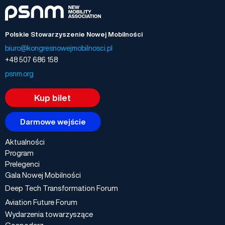
Polskie Stowarzyszenie Nowej Mobilności
biuro@kongresnowejmobilnosci.pl
+48 507 686 158
psnm.org
Kup bilet
Darmowe wejście
Aktualności
Program
Prelegenci
Gala Nowej Mobilności
Deep Tech Transformation Forum
Aviation Future Forum
Wydarzenia towarzyszące
Gospodarz