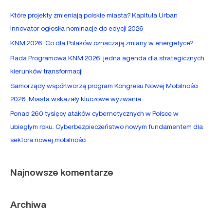
a
Które projekty zmieniają polskie miasta? Kapituła Urban
j
Innovator ogłosiła nominacje do edycji 2026
d
KNM 2026: Co dla Polaków oznaczają zmiany w energetyce?
l
Rada Programowa KNM 2026: jedna agenda dla strategicznych
a
kierunków transformacji
:
Samorządy współtworzą program Kongresu Nowej Mobilności
2026. Miasta wskazały kluczowe wyzwania
Ponad 260 tysięcy ataków cybernetycznych w Polsce w
ubiegłym roku. Cyberbezpieczeństwo nowym fundamentem dla
sektora nowej mobilności
Najnowsze komentarze
Archiwa