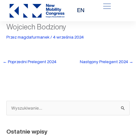
Przejdź
EN
do
treści
Wojciech Bodziony
Przez
magdafurmanek
/
4 września 2024
←
Poprzedni Prelegent 2024
Następny Prelegent 2024
→
S
z
u
Ostatnie wpisy
k