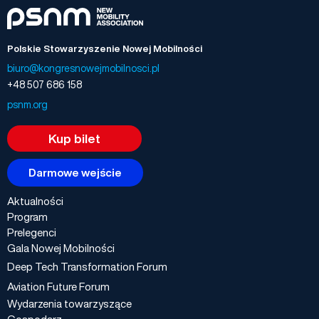
Polskie Stowarzyszenie Nowej Mobilności
biuro@kongresnowejmobilnosci.pl
+48 507 686 158
psnm.org
Kup bilet
Darmowe wejście
Aktualności
Program
Prelegenci
Gala Nowej Mobilności
Deep Tech Transformation Forum
Aviation Future Forum
Wydarzenia towarzyszące
Gospodarz