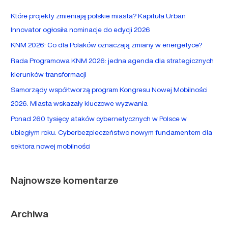
a
Które projekty zmieniają polskie miasta? Kapituła Urban
j
Innovator ogłosiła nominacje do edycji 2026
d
KNM 2026: Co dla Polaków oznaczają zmiany w energetyce?
l
Rada Programowa KNM 2026: jedna agenda dla strategicznych
a
kierunków transformacji
:
Samorządy współtworzą program Kongresu Nowej Mobilności
2026. Miasta wskazały kluczowe wyzwania
Ponad 260 tysięcy ataków cybernetycznych w Polsce w
ubiegłym roku. Cyberbezpieczeństwo nowym fundamentem dla
sektora nowej mobilności
Najnowsze komentarze
Archiwa