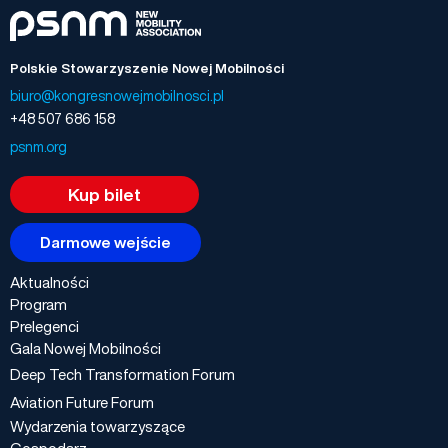
Polskie Stowarzyszenie Nowej Mobilności
biuro@kongresnowejmobilnosci.pl
+48 507 686 158
psnm.org
Kup bilet
Darmowe wejście
Aktualności
Program
Prelegenci
Gala Nowej Mobilności
Deep Tech Transformation Forum
Aviation Future Forum
Wydarzenia towarzyszące
Gospodarz