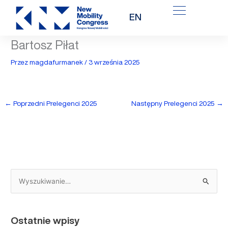
Przejdź
EN
do
treści
Bartosz Piłat
Przez
magdafurmanek
/
3 września 2025
←
Poprzedni Prelegenci 2025
Następny Prelegenci 2025
→
S
z
u
Ostatnie wpisy
k