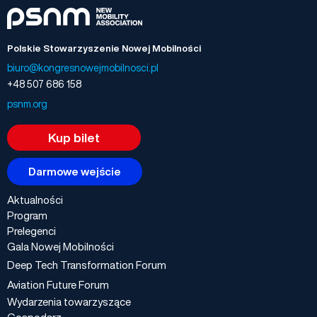
Polskie Stowarzyszenie Nowej Mobilności
biuro@kongresnowejmobilnosci.pl
+48 507 686 158
psnm.org
Kup bilet
Darmowe wejście
Aktualności
Program
Prelegenci
Gala Nowej Mobilności
Deep Tech Transformation Forum
Aviation Future Forum
Wydarzenia towarzyszące
Gospodarz