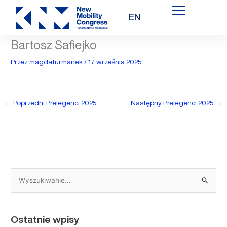
Przejdź
EN
do
treści
Bartosz Safiejko
Przez
magdafurmanek
/
17 września 2025
←
Poprzedni Prelegenci 2025
Następny Prelegenci 2025
→
S
z
u
Ostatnie wpisy
k