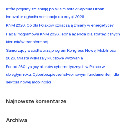
a
Które projekty zmieniają polskie miasta? Kapituła Urban
j
Innovator ogłosiła nominacje do edycji 2026
d
KNM 2026: Co dla Polaków oznaczają zmiany w energetyce?
l
Rada Programowa KNM 2026: jedna agenda dla strategicznych
a
kierunków transformacji
:
Samorządy współtworzą program Kongresu Nowej Mobilności
2026. Miasta wskazały kluczowe wyzwania
Ponad 260 tysięcy ataków cybernetycznych w Polsce w
ubiegłym roku. Cyberbezpieczeństwo nowym fundamentem dla
sektora nowej mobilności
Najnowsze komentarze
Archiwa