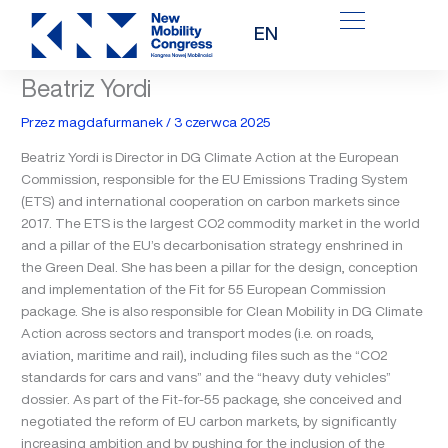
Przejdź
EN
do
treści
Beatriz Yordi
Przez
magdafurmanek
/
3 czerwca 2025
Beatriz Yordi is Director in DG Climate Action at the European
Commission, responsible for the EU Emissions Trading System
(ETS) and international cooperation on carbon markets since
2017. The ETS is the largest CO2 commodity market in the world
and a pillar of the EU’s decarbonisation strategy enshrined in
the Green Deal. She has been a pillar for the design, conception
and implementation of the Fit for 55 European Commission
package. She is also responsible for Clean Mobility in DG Climate
Action across sectors and transport modes (i.e. on roads,
aviation, maritime and rail), including files such as the “CO2
standards for cars and vans” and the “heavy duty vehicles”
dossier. As part of the Fit-for-55 package, she conceived and
negotiated the reform of EU carbon markets, by significantly
increasing ambition and by pushing for the inclusion of the