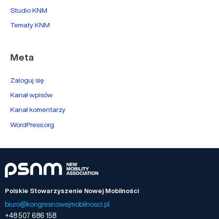
Studio KNM
Tematy KNM
Meta
Zaloguj się
Kanał wpisów
Kanał komentarzy
WordPress.org
Polskie Stowarzyszenie Nowej Mobilności
biuro@kongresnowejmobilnosci.pl
+48 507 686 158