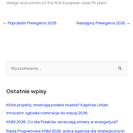
design and construct the first European solar PV plant.
←
Poprzedni Prelegenci 2025
Następny Prelegenci 2025
→
S
z
u
Ostatnie wpisy
k
a
Które projekty zmieniają polskie miasta? Kapituła Urban
j
Innovator ogłosiła nominacje do edycji 2026
d
KNM 2026: Co dla Polaków oznaczają zmiany w energetyce?
l
Rada Programowa KNM 2026: jedna agenda dla strategicznych