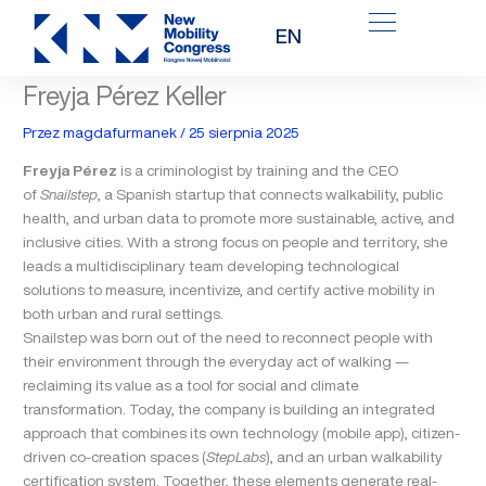
Przejdź
EN
do
treści
Freyja Pérez Keller
Przez
magdafurmanek
/
25 sierpnia 2025
Freyja Pérez
is a criminologist by training and the CEO
of
Snailstep
, a Spanish startup that connects walkability, public
health, and urban data to promote more sustainable, active, and
inclusive cities. With a strong focus on people and territory, she
leads a multidisciplinary team developing technological
solutions to measure, incentivize, and certify active mobility in
both urban and rural settings.
Snailstep was born out of the need to reconnect people with
their environment through the everyday act of walking —
reclaiming its value as a tool for social and climate
transformation. Today, the company is building an integrated
approach that combines its own technology (mobile app), citizen-
driven co-creation spaces (
StepLabs
), and an urban walkability
certification system. Together, these elements generate real-