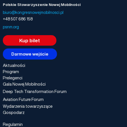
Polskie Stowarzyszenie Nowej Mobilności
biuro@kongresnowejmobilnosci.pl
+48 507 686 158
psnm.org
Kup bilet
Darmowe wejście
Aktualności
Program
Prelegenci
Gala Nowej Mobilności
Deep Tech Transformation Forum
Aviation Future Forum
Wydarzenia towarzyszące
Gospodarz
Regulamin