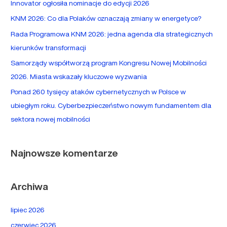
Innovator ogłosiła nominacje do edycji 2026
d
KNM 2026: Co dla Polaków oznaczają zmiany w energetyce?
l
Rada Programowa KNM 2026: jedna agenda dla strategicznych
a
kierunków transformacji
:
Samorządy współtworzą program Kongresu Nowej Mobilności
2026. Miasta wskazały kluczowe wyzwania
Ponad 260 tysięcy ataków cybernetycznych w Polsce w
ubiegłym roku. Cyberbezpieczeństwo nowym fundamentem dla
sektora nowej mobilności
Najnowsze komentarze
Archiwa
lipiec 2026
czerwiec 2026