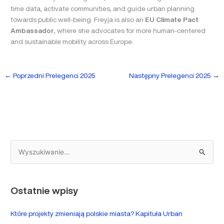
time data, activate communities, and guide urban planning
towards public well-being. Freyja is also an
EU Climate Pact
Ambassador
, where she advocates for more human-centered
and sustainable mobility across Europe.
←
Poprzedni Prelegenci 2025
Następny Prelegenci 2025
→
S
z
u
Ostatnie wpisy
k
a
Które projekty zmieniają polskie miasta? Kapituła Urban
j