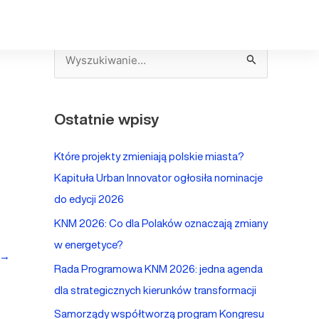
S
z
u
Ostatnie wpisy
k
a
Które projekty zmieniają polskie miasta?
j
Kapituła Urban Innovator ogłosiła nominacje
d
do edycji 2026
l
KNM 2026: Co dla Polaków oznaczają zmiany
a
w energetyce?
:
→
Rada Programowa KNM 2026: jedna agenda
dla strategicznych kierunków transformacji
Samorządy współtworzą program Kongresu