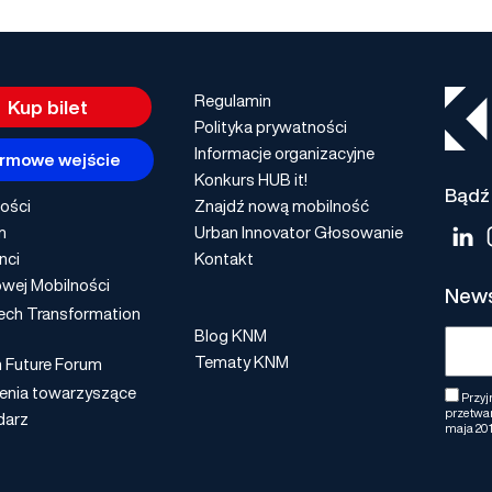
Regulamin
Kup bilet
Polityka prywatności
Informacje organizacyjne
rmowe wejście
Konkurs HUB it!
Bądź 
ości
Znajdź nową mobilność
m
Urban Innovator Głosowanie
nci
Kontakt
wej Mobilności
News
ech Transformation
Blog KNM
Tematy KNM
n Future Forum
enia towarzyszące
Przyj
przetwar
darz
maja 201