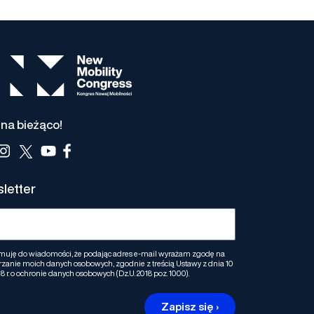
na bieżąco!
letter
muję do wiadomości, że podając adres e-mail wyrażam zgodę na
zanie moich danych osobowych, zgodnie z treścią Ustawy z dnia 10
8 r. o ochronie danych osobowych (Dz.U. 2018 poz. 1000).
Zapisz się ›