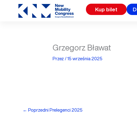
Przejdź
Kup bilet
D
do
treści
Grzegorz Bławat
Przez
/
15 września 2025
←
Poprzedni Prelegenci 2025