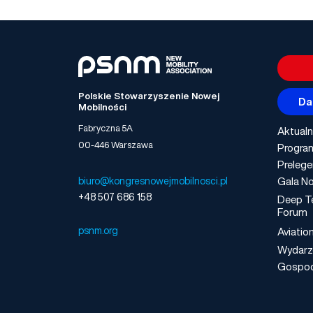
Polskie Stowarzyszenie Nowej
Da
Mobilności
Fabryczna 5A
Aktualn
00-446 Warszawa
Progra
Prelege
Gala No
biuro@kongresnowejmobilnosci.pl
+48 507 686 158
Deep T
Forum
psnm.org
Aviatio
Wydarz
Gospo