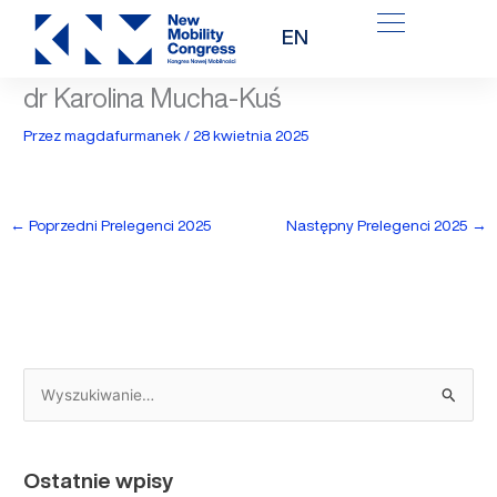
Przejdź
EN
do
treści
dr Karolina Mucha-Kuś
Przez
magdafurmanek
/
28 kwietnia 2025
←
Poprzedni Prelegenci 2025
Następny Prelegenci 2025
→
S
z
u
Ostatnie wpisy
k