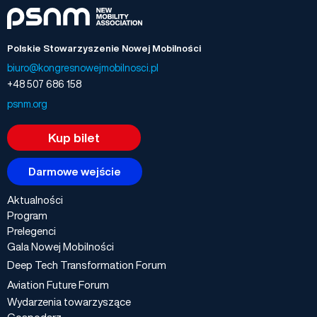
Polskie Stowarzyszenie Nowej Mobilności
biuro@kongresnowejmobilnosci.pl
+48 507 686 158
psnm.org
Kup bilet
Darmowe wejście
Aktualności
Program
Prelegenci
Gala Nowej Mobilności
Deep Tech Transformation Forum
Aviation Future Forum
Wydarzenia towarzyszące
Gospodarz