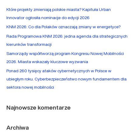
a
Które projekty zmieniają polskie miasta? Kapituła Urban
j
Innovator ogłosiła nominacje do edycji 2026
d
KNM 2026: Co dla Polaków oznaczają zmiany w energetyce?
l
Rada Programowa KNM 2026: jedna agenda dla strategicznych
a
kierunków transformacji
:
Samorządy współtworzą program Kongresu Nowej Mobilności
2026. Miasta wskazały kluczowe wyzwania
Ponad 260 tysięcy ataków cybernetycznych w Polsce w
ubiegłym roku. Cyberbezpieczeństwo nowym fundamentem dla
sektora nowej mobilności
Najnowsze komentarze
Archiwa