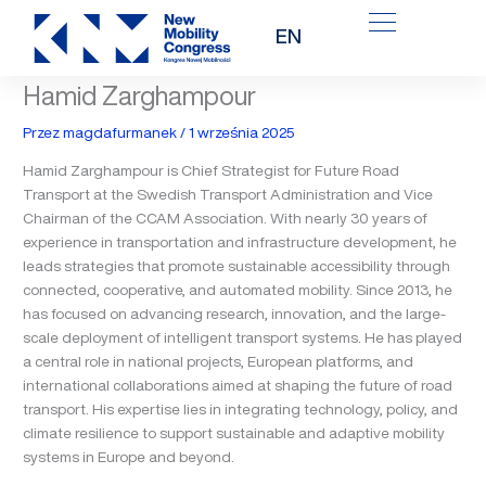
Przejdź
EN
do
treści
Hamid Zarghampour
Przez
magdafurmanek
/
1 września 2025
Hamid Zarghampour is Chief Strategist for Future Road
Transport at the Swedish Transport Administration and Vice
Chairman of the CCAM Association. With nearly 30 years of
experience in transportation and infrastructure development, he
leads strategies that promote sustainable accessibility through
connected, cooperative, and automated mobility. Since 2013, he
has focused on advancing research, innovation, and the large-
scale deployment of intelligent transport systems. He has played
a central role in national projects, European platforms, and
international collaborations aimed at shaping the future of road
transport. His expertise lies in integrating technology, policy, and
climate resilience to support sustainable and adaptive mobility
systems in Europe and beyond.