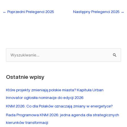
←
Poprzedni Prelegenci 2025
Następny Prelegenci 2025
→
S
z
u
Ostatnie wpisy
k
a
Które projekty zmieniają polskie miasta? Kapituła Urban
j
Innovator ogłosiła nominacje do edycji 2026
d
KNM 2026: Co dla Polaków oznaczają zmiany w energetyce?
l
Rada Programowa KNM 2026: jedna agenda dla strategicznych
a
kierunków transformacji
: