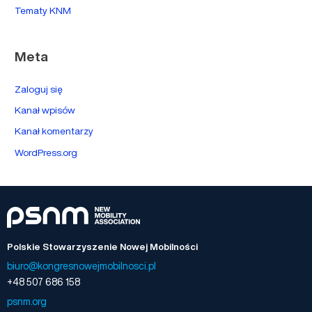
Tematy KNM
Meta
Zaloguj się
Kanał wpisów
Kanał komentarzy
WordPress.org
Polskie Stowarzyszenie Nowej Mobilności
biuro@kongresnowejmobilnosci.pl
+48 507 686 158
psnm.org