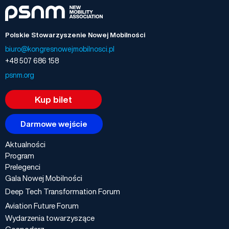
Polskie Stowarzyszenie Nowej Mobilności
biuro@kongresnowejmobilnosci.pl
+48 507 686 158
psnm.org
Kup bilet
Darmowe wejście
Aktualności
Program
Prelegenci
Gala Nowej Mobilności
Deep Tech Transformation Forum
Aviation Future Forum
Wydarzenia towarzyszące
Gospodarz