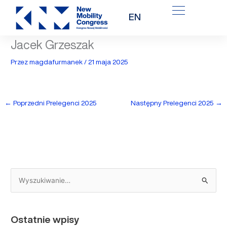
Przejdź
EN
do
treści
Jacek Grzeszak
Przez
magdafurmanek
/
21 maja 2025
←
Poprzedni Prelegenci 2025
Następny Prelegenci 2025
→
S
z
u
Ostatnie wpisy
k