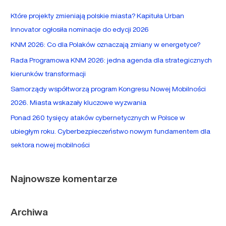
a
Które projekty zmieniają polskie miasta? Kapituła Urban
j
Innovator ogłosiła nominacje do edycji 2026
d
KNM 2026: Co dla Polaków oznaczają zmiany w energetyce?
l
Rada Programowa KNM 2026: jedna agenda dla strategicznych
a
kierunków transformacji
:
Samorządy współtworzą program Kongresu Nowej Mobilności
2026. Miasta wskazały kluczowe wyzwania
Ponad 260 tysięcy ataków cybernetycznych w Polsce w
ubiegłym roku. Cyberbezpieczeństwo nowym fundamentem dla
sektora nowej mobilności
Najnowsze komentarze
Archiwa