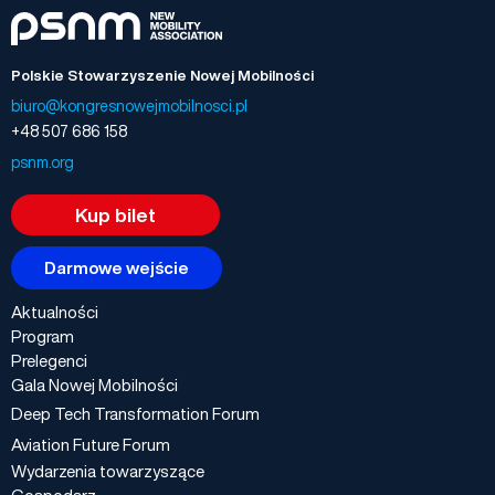
Polskie Stowarzyszenie Nowej Mobilności
biuro@kongresnowejmobilnosci.pl
+48 507 686 158
psnm.org
Kup bilet
Darmowe wejście
Aktualności
Program
Prelegenci
Gala Nowej Mobilności
Deep Tech Transformation Forum
Aviation Future Forum
Wydarzenia towarzyszące
Gospodarz