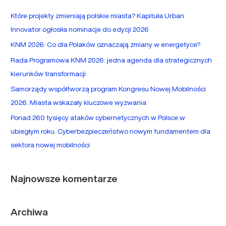
a
Które projekty zmieniają polskie miasta? Kapituła Urban
j
Innovator ogłosiła nominacje do edycji 2026
d
KNM 2026: Co dla Polaków oznaczają zmiany w energetyce?
l
Rada Programowa KNM 2026: jedna agenda dla strategicznych
a
kierunków transformacji
:
Samorządy współtworzą program Kongresu Nowej Mobilności
2026. Miasta wskazały kluczowe wyzwania
Ponad 260 tysięcy ataków cybernetycznych w Polsce w
ubiegłym roku. Cyberbezpieczeństwo nowym fundamentem dla
sektora nowej mobilności
Najnowsze komentarze
Archiwa