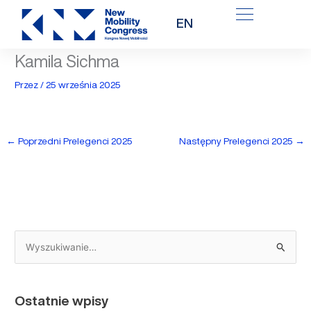
Przejdź
EN
do
treści
Kamila Sichma
Przez
/
25 września 2025
←
Poprzedni Prelegenci 2025
Następny Prelegenci 2025
→
S
z
u
Ostatnie wpisy
k