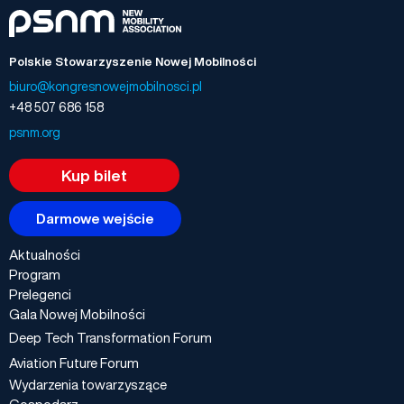
Polskie Stowarzyszenie Nowej Mobilności
biuro@kongresnowejmobilnosci.pl
+48 507 686 158
psnm.org
Kup bilet
Darmowe wejście
Aktualności
Program
Prelegenci
Gala Nowej Mobilności
Deep Tech Transformation Forum
Aviation Future Forum
Wydarzenia towarzyszące
Gospodarz