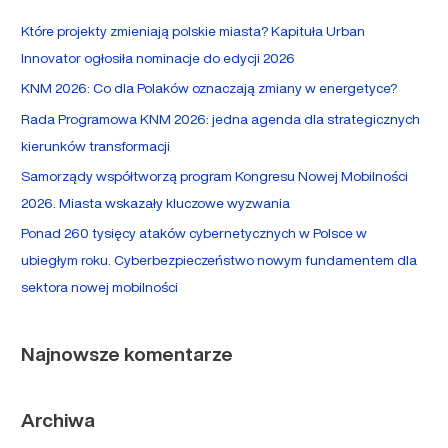
a
Które projekty zmieniają polskie miasta? Kapituła Urban
j
Innovator ogłosiła nominacje do edycji 2026
d
KNM 2026: Co dla Polaków oznaczają zmiany w energetyce?
l
Rada Programowa KNM 2026: jedna agenda dla strategicznych
a
kierunków transformacji
:
Samorządy współtworzą program Kongresu Nowej Mobilności
2026. Miasta wskazały kluczowe wyzwania
Ponad 260 tysięcy ataków cybernetycznych w Polsce w
ubiegłym roku. Cyberbezpieczeństwo nowym fundamentem dla
sektora nowej mobilności
Najnowsze komentarze
Archiwa