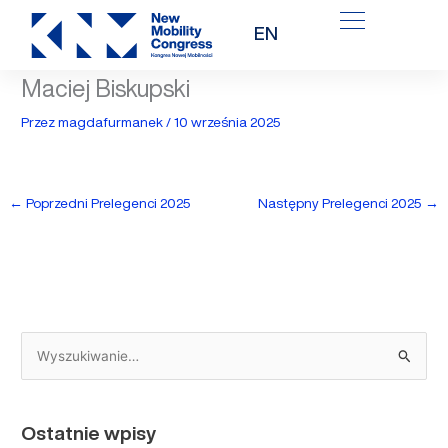
Przejdź
EN
do
treści
Maciej Biskupski
Przez
magdafurmanek
/
10 września 2025
←
Poprzedni Prelegenci 2025
Następny Prelegenci 2025
→
S
z
u
Ostatnie wpisy
k