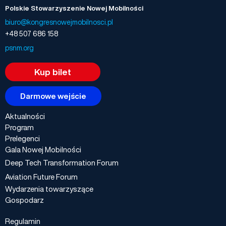
Polskie Stowarzyszenie Nowej Mobilności
biuro@kongresnowejmobilnosci.pl
+48 507 686 158
psnm.org
Kup bilet
Darmowe wejście
Aktualności
Program
Prelegenci
Gala Nowej Mobilności
Deep Tech Transformation Forum
Aviation Future Forum
Wydarzenia towarzyszące
Gospodarz
Regulamin