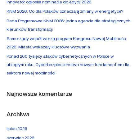
Innovator ogłosiła nominacje do edycji 2026
d
KNM 2026: Co dla Polaków oznaczają zmiany w energetyce?
l
Rada Programowa KNM 2026: jedna agenda dla strategicznych
a
kierunków transformacji
:
Samorządy współtworzą program Kongresu Nowej Mobilności
2026. Miasta wskazały kluczowe wyzwania
Ponad 260 tysięcy ataków cybernetycznych w Polsce w
ubiegłym roku. Cyberbezpieczeństwo nowym fundamentem dla
sektora nowej mobilności
Najnowsze komentarze
Archiwa
lipiec 2026
czerwiec 2026