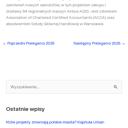
zamówień nowych samolotów, w tym projektem zakupu i
dostawy 84 regionalnych maszyn Airbus A220. Jest członkiem
Association of Chartered Certified Accountants (ACCA) oraz
absolwentem Szkoły Głównej Handlowej w Warszawie.
←
Poprzedni Prelegenci 2025
Następny Prelegenci 2025
→
S
z
u
Ostatnie wpisy
k
a
Które projekty zmieniają polskie miasta? Kapituła Urban
j