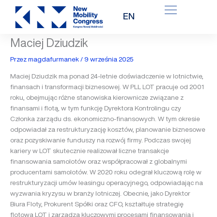
Przejdź
EN
do
treści
Maciej Dziudzik
Przez
magdafurmanek
/
9 września 2025
Maciej Dziudzik ma ponad 24-letnie doświadczenie w lotnictwie,
finansach i transformacji biznesowej. W PLL LOT pracuje od 2001
roku, obejmując różne stanowiska kierownicze związane z
finansami i flotą, w tym funkcję Dyrektora Kontrolingu czy
Członka zarządu ds. ekonomiczno-finansowych. W tym okresie
odpowiadał za restrukturyzację kosztów, planowanie biznesowe
oraz pozyskiwanie funduszy na rozwój firmy. Podczas swojej
kariery w LOT skutecznie realizował liczne transakcje
finansowania samolotów oraz współpracował z globalnymi
producentami samolotów. W 2020 roku odegrał kluczową rolę w
restrukturyzacji umów leasingu operacyjnego, odpowiadając na
wyzwania kryzysu w branży lotniczej. Obecnie, jako Dyrektor
Biura Floty, Prokurent Spółki oraz CFO, kształtuje strategię
flotową LOT i zarządza kluczowymi procesami finansowania i