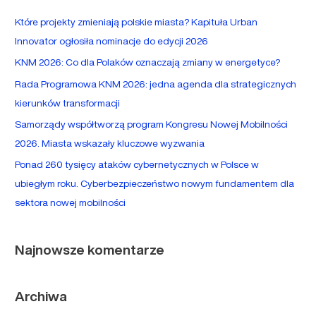
a
Które projekty zmieniają polskie miasta? Kapituła Urban
j
Innovator ogłosiła nominacje do edycji 2026
d
KNM 2026: Co dla Polaków oznaczają zmiany w energetyce?
l
Rada Programowa KNM 2026: jedna agenda dla strategicznych
a
kierunków transformacji
:
Samorządy współtworzą program Kongresu Nowej Mobilności
2026. Miasta wskazały kluczowe wyzwania
Ponad 260 tysięcy ataków cybernetycznych w Polsce w
ubiegłym roku. Cyberbezpieczeństwo nowym fundamentem dla
sektora nowej mobilności
Najnowsze komentarze
Archiwa