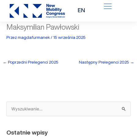
Przejdź
EN
do
treści
Maksymilian Pawłowski
Przez
magdafurmanek
/
15 września 2025
←
Poprzedni Prelegenci 2025
Następny Prelegenci 2025
→
S
z
u
Ostatnie wpisy
k