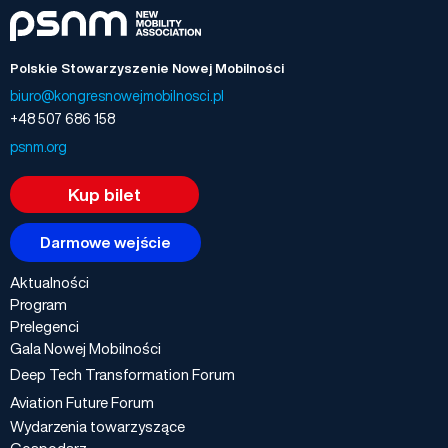
Polskie Stowarzyszenie Nowej Mobilności
biuro@kongresnowejmobilnosci.pl
+48 507 686 158
psnm.org
Kup bilet
Darmowe wejście
Aktualności
Program
Prelegenci
Gala Nowej Mobilności
Deep Tech Transformation Forum
Aviation Future Forum
Wydarzenia towarzyszące
Gospodarz