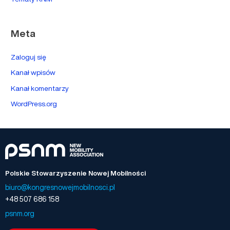
Meta
Zaloguj się
Kanał wpisów
Kanał komentarzy
WordPress.org
Polskie Stowarzyszenie Nowej Mobilności
biuro@kongresnowejmobilnosci.pl
+48 507 686 158
psnm.org