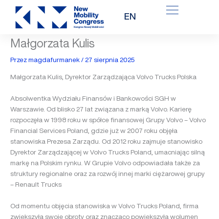
Przejdź
EN
do
treści
Małgorzata Kulis
Przez
magdafurmanek
/
27 sierpnia 2025
Małgorzata Kulis, Dyrektor Zarządzająca Volvo Trucks Polska
Absolwentka Wydziału Finansów i Bankowości SGH w
Warszawie. Od blisko 27 lat związana z marką Volvo. Karierę
rozpoczęła w 1998 roku w spółce finansowej Grupy Volvo – Volvo
Financial Services Poland, gdzie już w 2007 roku objęła
stanowiska Prezesa Zarządu. Od 2012 roku zajmuje stanowisko
Dyrektor Zarządzającej w Volvo Trucks Poland, umacniając silną
markę na Polskim rynku. W Grupie Volvo odpowiadała także za
struktury regionalne oraz za rozwój innej marki ciężarowej grupy
– Renault Trucks
Od momentu objęcia stanowiska w Volvo Trucks Poland, firma
zwiększyła swoje obroty oraz znacząco powiększyła wolumen