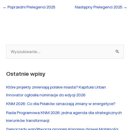
←
Poprzedni Prelegenci 2025
Następny Prelegenci 2025
→
S
z
u
Ostatnie wpisy
k
a
Które projekty zmieniają polskie miasta? Kapituła Urban
j
Innovator ogłosiła nominacje do edycji 2026
d
KNM 2026: Co dla Polaków oznaczają zmiany w energetyce?
l
Rada Programowa KNM 2026: jedna agenda dla strategicznych
a
kierunków transformacji
:
Samorządy współtworzą program Kongresu Nowej Mobilności